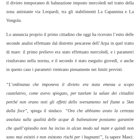
il divieto temporaneo di balneazione imposto mercoledì nel tratto della
zona antistante via Leopardi, tra gli stabilimenti La Capannina e La
Vongola.
Lo annuncia proprio il primo cittadino che oggi ha ricevuto l’esito delle
seconde analisi effettuate dal distretto pescarese dell’Arpa in quel tratto
di mare: il primo prelievo era stato effettuato mercoledì, e i parametri
risultavano nella norma, e il secondo è stato eseguito giovedì, e anche
in questo caso i parametri rientrano pienamente nei limiti previsti.
“L’ordinanza che imponeva il divieto era stata emessa a scopo
cautelativo, come avevo spiegato, per tutelare la salute dei cittadini
perché non erano noti gli effetti dello sversamento nel fiume a 5km
dalla foce”,
spiega il sindaco.
“Ora che abbiamo avuto la certezza
assoluta sulla qualità delle acque di balneazione possiamo garantire
che quell’episodio non ha inciso in alcun modo sul mare e quindi non
sono mai esistiti e non esistono rischi per i bagnanti”,
fa sapere Masci.