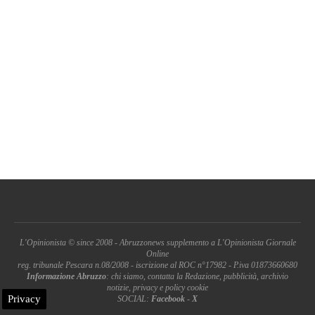
L'Opinionista © since 2008 - Abruzzonews supplemento a L'Opinionista Giornale
Online
reg. tribunale Pescara n.08/2008 - iscrizione al ROC n°17982 - P.iva 01873660680
Informazione Abruzzo
: chi siamo, contatta la Redazione, pubblicità, archivio
notizie, privacy e policy cookie
Privacy
SOCIAL:
Facebook
-
X