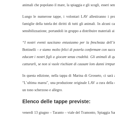
animali che popolano il mare, la spiaggia e gli scogli, esseri senz
Lungo le numerose tappe, i volontari LAV allestiranno i pro
famiglie della tutela dei diritti di tutti gli animali. In alcun
sensibilizzazione, portandoli in gruppo a distribuire materiali ai
“I nostri eventi suscitano entusiasmo per la freschezza dell’
Bottinelli –
e siamo molto felici di poterla confermare con succe
educare i nostri figli a giocare senza crudeltà. Gli animali di qu
catturarli, se non si vuole rischiare di causare loro danni irrepa
In questa edizione, nella tappa di Marina di Grosseto, ci sarà 
“L’ultima marea”, una produzione originale LAV a cura della 
un tono scherzoso e allegro.
Elenco delle tappe previste:
venerdì 13 giugno – Taranto – viale del Tramonto, Spiaggia Sa