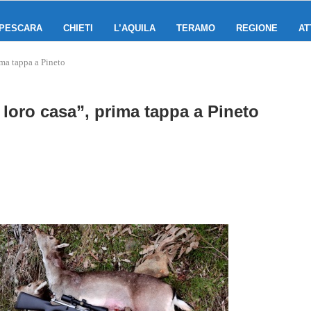
PESCARA
CHIETI
L’AQUILA
TERAMO
REGIONE
AT
ima tappa a Pineto
a loro casa”, prima tappa a Pineto