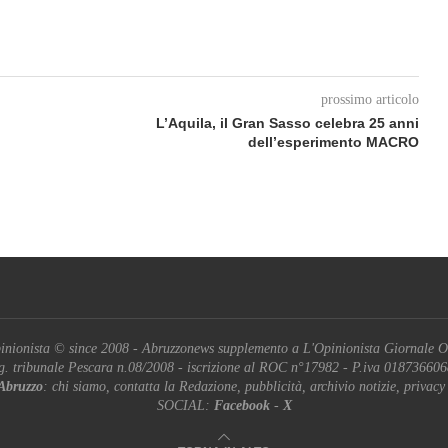
prossimo articolo
L’Aquila, il Gran Sasso celebra 25 anni
dell’esperimento MACRO
inionista © since 2008 - Abruzzonews supplemento a L'Opinionista Giornale O
g. tribunale Pescara n.08/2008 - iscrizione al ROC n°17982 - P.iva 01873660
Abruzzo
: chi siamo, contatta la Redazione, pubblicità, archivio notizie, privacy
SOCIAL:
Facebook
-
X