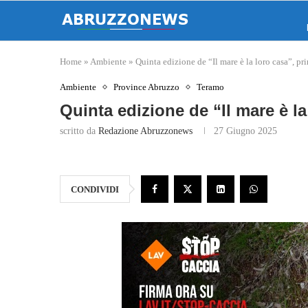
Home
»
Ambiente
»
Quinta edizione de “Il mare è la loro casa”, pr
Ambiente
Province Abruzzo
Teramo
Quinta edizione de “Il mare è l
scritto da
Redazione Abruzzonews
27 Giugno 2025
CONDIVIDI