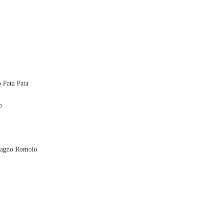
o Pata Pata
o
 Bagno Romolo