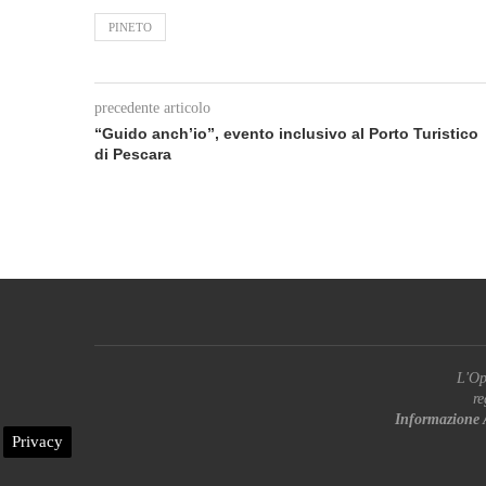
PINETO
precedente articolo
“Guido anch’io”, evento inclusivo al Porto Turistico
di Pescara
L'Op
re
Informazione 
Privacy