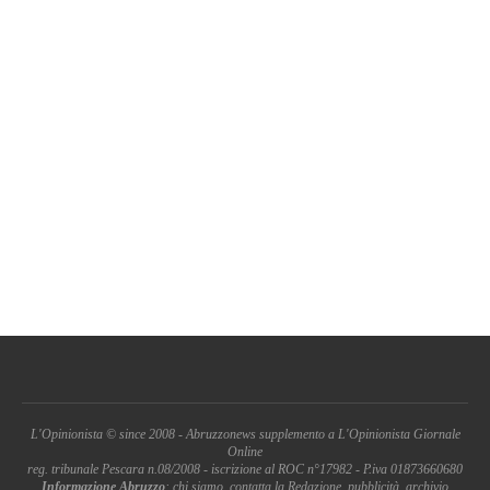
L'Opinionista © since 2008 - Abruzzonews supplemento a L'Opinionista Giornale
Online
reg. tribunale Pescara n.08/2008 - iscrizione al ROC n°17982 - P.iva 01873660680
Informazione Abruzzo
: chi siamo, contatta la Redazione, pubblicità, archivio