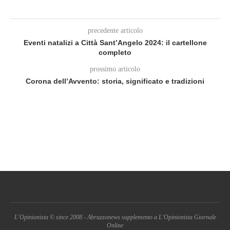
precedente articolo
Eventi natalizi a Città Sant’Angelo 2024: il cartellone
completo
prossimo articolo
Corona dell’Avvento: storia, significato e tradizioni
L'Opinionista © since 2008 - Abruzzonews supplemento a L'Opinionista Giornale
Online