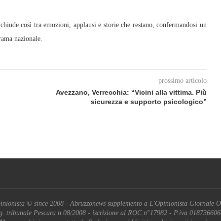
 chiude così tra emozioni, applausi e storie che restano, confermandosi un
orama nazionale.
prossimo articolo
Avezzano, Verrecchia: “Vicini alla vittima. Più
sicurezza e supporto psicologico”
inionista © since 2008 - Abruzzonews supplemento a L'Opinionista Giornale O
g. tribunale Pescara n.08/2008 - iscrizione al ROC n°17982 - P.iva 01873660