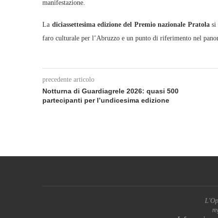
manifestazione.
La
diciassettesima edizione del Premio nazionale Pratola
si
faro culturale per l’Abruzzo e un punto di riferimento nel pan
precedente articolo
Notturna di Guardiagrele 2026: quasi 500
partecipanti per l’undicesima edizione
L'Op
re