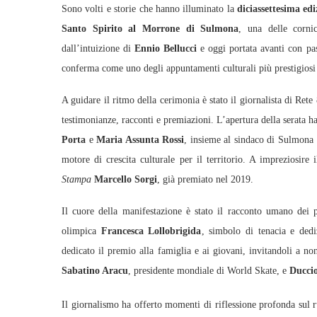
Sono volti e storie che hanno illuminato la
diciassettesima ed
Santo Spirito al Morrone di Sulmona
, una delle corni
dall’intuizione di
Ennio Bellucci
e oggi portata avanti con pa
conferma come uno degli appuntamenti culturali più prestigiosi
A guidare il ritmo della cerimonia è stato il giornalista di Rete
testimonianze, racconti e premiazioni. L’apertura della serata ha 
Porta
e
Maria Assunta Rossi
, insieme al sindaco di Sulmona
motore di crescita culturale per il territorio. A impreziosire i
Stampa
Marcello Sorgi
, già premiato nel 2019.
Il cuore della manifestazione è stato il racconto umano dei p
olimpica
Francesca Lollobrigida
, simbolo di tenacia e dedi
dedicato il premio alla famiglia e ai giovani, invitandoli a non
Sabatino Aracu
, presidente mondiale di World Skate, e
Duccio
Il giornalismo ha offerto momenti di riflessione profonda sul