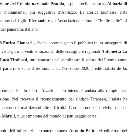
izione del Premio nazionale Pratola
, ospitata nella maestosa
Abbazia di
ci monumentali più suggestive d’Abruzzo. La storica kermesse, nata
ssione dal figlio
Pierpaolo
e dall’associazione culturale “Futile Utile”, si
 del panorama italiano.
 8
Enrico Giancarli
, che ha accompagnato il pubblico in un susseguirsi di
visto gli interventi istituzionali delle consigliere regionali
Antonietta La
Luca Tirabassi
, tutti concordi nel sottolineare il valore del Premio come
l parterre è stato il testimonial dell’edizione 2026, l’editorialista de
La
remiati. Per lo sport, l’ovazione più intensa è andata alla campionessa
zione. Nel ricevere il riconoscimento dal sindaco Tirabassi, l’atleta ha
 arrendersi mai davanti alle difficoltà. Con lei sono stati celebrati anche
 Marsili
, pluricampione del mondo di pattinaggio corsa.
 ruolo dell’informazione contemporanea.
Antonio Polito
, vicedirettore del