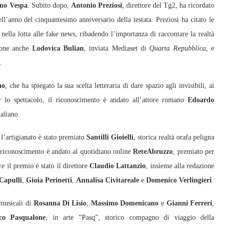
no Vespa
. Subito dopo,
Antonio Preziosi
, direttore del Tg2, ha ricordato
ll’anno del cinquantesimo anniversario della testata. Preziosi ha citato le
nella lotta alle fake news, ribadendo l’importanza di raccontare la realtà
zione anche
Lodovica Bulian
, inviata Mediaset di
Quarta Repubblica
, e
.
no
, che ha spiegato la sua scelta letteraria di dare spazio agli invisibili, ai
r lo spettacolo, il riconoscimento è andato all’attore romano
Edoardo
taliano.
 l’artigianato è stato premiato
Santilli Gioielli
, storica realtà orafa peligna
il riconoscimento è andato al quotidiano online
ReteAbruzzo
, premiato per
re il premio è stato il direttore
Claudio Lattanzio
, insieme alla redazione
Capulli
,
Gioia Perinetti
,
Annalisa Civitareale
e
Domenico Verlingieri
.
 musicali di
Rosanna Di Lisio
,
Massimo Domenicano
e
Gianni Ferreri
,
co Pasqualone
, in arte “Pasq”, storico compagno di viaggio della