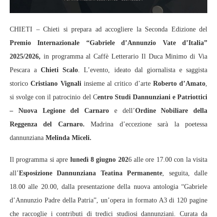
CHIETI – Chieti si prepara ad accogliere la Seconda Edizione del
Premio Internazionale “Gabriele d’Annunzio Vate d’Italia”
2025/2026,
in programma al Caffè Letterario Il Duca Minimo di Via
Pescara a
Chieti Scalo
. L’evento, ideato dal giornalista e saggista
storico
Cristiano Vignali
insieme al critico d’arte
Roberto d’Amato
,
si svolge con il patrocinio del C
entro Studi Dannunziani e Patriottici
– Nuova Legione del Carnaro
e dell’
Ordine Nobiliare della
Reggenza del Carnaro.
Madrina d’eccezione sarà la poetessa
dannunziana
Melinda Miceli.
Il programma si apre
lunedì 8 giugno 202
6 alle ore 17.00 con la visita
all’
Esposizione Dannunziana Teatina Permanente
, seguita, dalle
18.00 alle 20.00, dalla presentazione della nuova antologia “Gabriele
d’Annunzio Padre della Patria”, un’opera in formato A3 di 120 pagine
che raccoglie i contributi di tredici studiosi dannunziani. Curata da