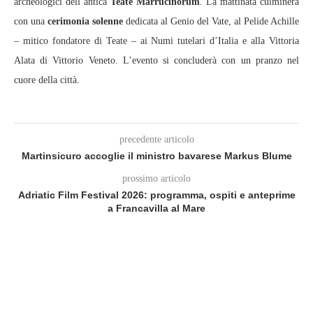
archeologici dell’antica
Teate Marrucinorum
. La mattinata culminerà
con una
cerimonia solenne
dedicata al Genio del Vate, al Pelide Achille
– mitico fondatore di Teate – ai Numi tutelari d’Italia e alla Vittoria
Alata di Vittorio Veneto. L’evento si concluderà con un pranzo nel
cuore della città.
precedente articolo
Martinsicuro accoglie il ministro bavarese Markus Blume
prossimo articolo
Adriatic Film Festival 2026: programma, ospiti e anteprime
a Francavilla al Mare