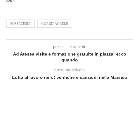
soli».
FOSSACESIA
GUARDIAGRELE
precedente articolo
Ad Atessa visite e formazione gratuite in piazza: ecco
quando
prossimo articolo
Lotta al lavoro nero: verifiche e sanzioni nella Marsica