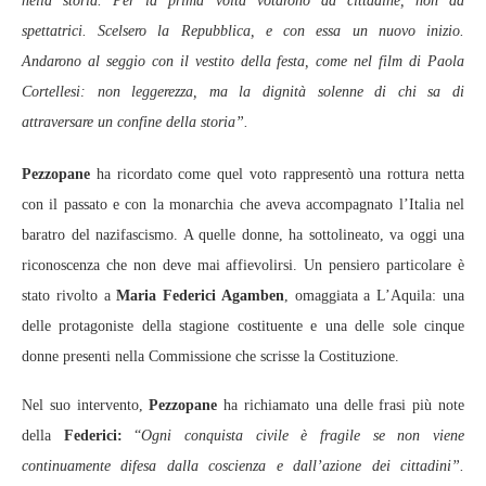
nella storia. Per la prima volta votarono da cittadine, non da
spettatrici. Scelsero la Repubblica, e con essa un nuovo inizio.
Andarono al seggio con il vestito della festa, come nel film di Paola
Cortellesi: non leggerezza, ma la dignità solenne di chi sa di
attraversare un confine della storia”.
Pezzopane
ha ricordato come quel voto rappresentò una rottura netta
con il passato e con la monarchia che aveva accompagnato l’Italia nel
baratro del nazifascismo. A quelle donne, ha sottolineato, va oggi una
riconoscenza che non deve mai affievolirsi. Un pensiero particolare è
stato rivolto a
Maria Federici Agamben
, omaggiata a L’Aquila: una
delle protagoniste della stagione costituente e una delle sole cinque
donne presenti nella Commissione che scrisse la Costituzione.
Nel suo intervento,
Pezzopane
ha richiamato una delle frasi più note
della
Federici:
“
Ogni conquista civile è fragile se non viene
continuamente difesa dalla coscienza e dall’azione dei cittadini”.