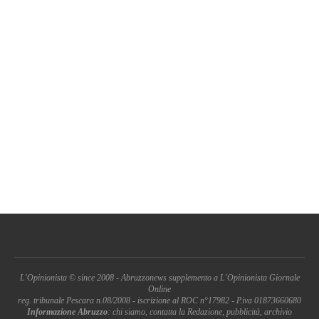
L'Opinionista © since 2008 - Abruzzonews supplemento a L'Opinionista Giornale
Online
reg. tribunale Pescara n.08/2008 - iscrizione al ROC n°17982 - P.iva 01873660680
Informazione Abruzzo
: chi siamo, contatta la Redazione, pubblicità, archivio