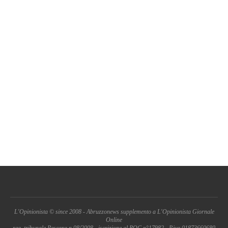
L'Opinionista © since 2008 - Abruzzonews supplemento a L'Opinionista Giornale
Online