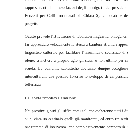
rappresentanti delle associazioni degli immigrati, dei presiden
Renzetti per Colli Innamorati, di Chiara Spina, ideatrice del
progetto.
Questo prevede l’attivazione di laboratori linguistici omogenei, p
far apprendere velocemente la stessa a bambini stranieri appena 
linguistico-culturale per facilitare l’inserimento scolastico 
idonee a mettere a proprio agio gli stessi e non ultimo per in
scuola. Le comunità scolastiche dovranno dunque accogliere l
interculturali, che possano favorire lo sviluppo di un pensier
tolleranza.
Ha inoltre ricordato l’assessore:
Nei prossimi giorni gli uffici comunali convocheranno tutti i dir
aule, circa un centinaio quelli già monitorati, ed entro tre se
programma di intervento, che complessivamente comporterà un