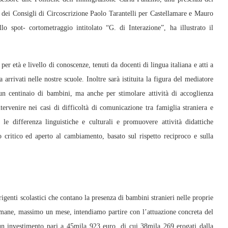
ti dei Consigli di Circoscrizione Paolo Tarantelli per Castellamare e Mauro
lo spot- cortometraggio intitolato “G. di Interazione”, ha illustrato il
er età e livello di conoscenze, tenuti da docenti di lingua italiana e atti a
arrivati nelle nostre scuole. Inoltre sarà istituita la figura del mediatore
di un centinaio di bambini, ma anche per stimolare attività di accoglienza
tervenire nei casi di difficoltà di comunicazione tra famiglia straniera e
e differenza linguistiche e culturali e promuovere attività didattiche
o critico ed aperto al cambiamento, basato sul rispetto reciproco e sulla
igenti scolastici che contano la presenza di bambini stranieri nelle proprie
ttimane, massimo un mese, intendiamo partire con l’attuazione concreta del
 investimento pari a 45mila 923 euro, di cui 38mila 269 erogati dalla