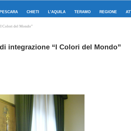
PESCARA
CHIETI
L’AQUILA
TERAMO
REGIONE
AT
 “I Colori del Mondo”
 di integrazione “I Colori del Mondo”