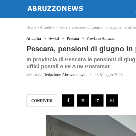
Home
»
Attualità
»
Pescara, pensioni di giugno in pagamento da l
Attualità
Avvisi
Pescara
Province Abruzzo
Pescara, pensioni di giugno in
In provincia di Pescara le pensioni di giu
uffici postali e 69 ATM Postamat
scritto da
Redazione Abruzzonews
28 Maggio 2026
CONDIVIDI