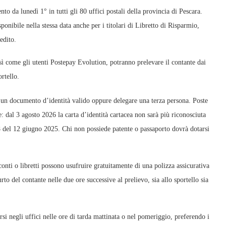
a lunedì 1° in tutti gli 80 uffici postali della provincia di Pescara.
nibile nella stessa data anche per i titolari di Libretto di Risparmio,
edito.
così come gli utenti Postepay Evolution, potranno prelevare il contante dai
rtello.
are un documento d’identità valido oppure delegare una terza persona. Poste
: dal 3 agosto 2026 la carta d’identità cartacea non sarà più riconosciuta
del 12 giugno 2025. Chi non possiede patente o passaporto dovrà dotarsi
a conti o libretti possono usufruire gratuitamente di una polizza assicurativa
to del contante nelle due ore successive al prelievo, sia allo sportello sia
arsi negli uffici nelle ore di tarda mattinata o nel pomeriggio, preferendo i