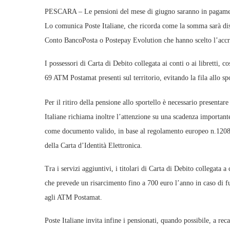
PESCARA – Le pensioni del mese di giugno saranno in pagamento d
Lo comunica Poste Italiane, che ricorda come la somma sarà dispo
Conto BancoPosta o Postepay Evolution che hanno scelto l’accr
I possessori di Carta di Debito collegata ai conti o ai libretti, 
69 ATM Postamat presenti sul territorio, evitando la fila allo spo
Per il ritiro della pensione allo sportello è necessario present
Italiane richiama inoltre l’attenzione su una scadenza importante
come documento valido, in base al regolamento europeo n.1208 
della Carta d’Identità Elettronica.
Tra i servizi aggiuntivi, i titolari di Carta di Debito collegata 
che prevede un risarcimento fino a 700 euro l’anno in caso di fur
agli ATM Postamat.
Poste Italiane invita infine i pensionati, quando possibile, a rec