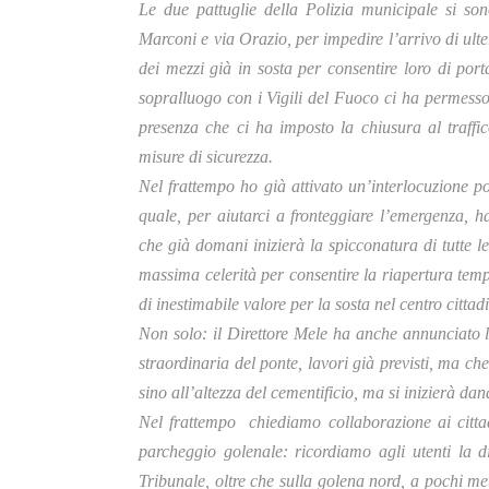
Le due pattuglie della Polizia municipale si son
Marconi e via Orazio, per impedire l’arrivo di ulter
dei mezzi già in sosta per consentire loro di port
sopralluogo con i Vigili del Fuoco ci ha permesso di
presenza che ci ha imposto la chiusura al traffi
misure di sicurezza.
Nel frattempo ho già attivato un’interlocuzione p
quale, per aiutarci a fronteggiare l’emergenza, h
che già domani inizierà la spicconatura di tutte l
massima celerità per consentire la riapertura tem
di inestimabile valore per la sosta nel centro cittad
Non solo: il Direttore Mele ha anche annunciato l
straordinaria del ponte, lavori già previsti, ma ch
sino all’altezza del cementificio, ma si inizierà da
Nel frattempo chiediamo collaborazione ai citta
parcheggio golenale: ricordiamo agli utenti la di
Tribunale, oltre che sulla golena nord, a pochi me