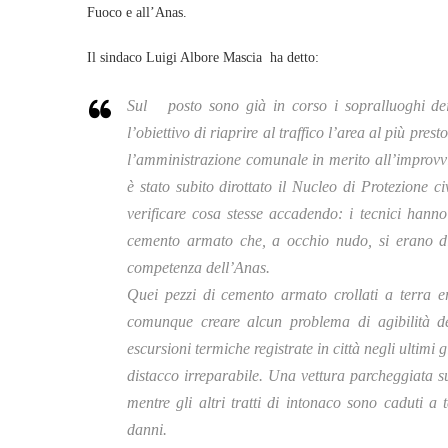
Fuoco e all’Anas.
Il sindaco Luigi Albore Mascia ha detto:
Sul posto sono già in corso i sopralluoghi dei t
l’obiettivo di riaprire al traffico l’area al più pre
l’amministrazione comunale in merito all’improvvis
è stato subito dirottato il Nucleo di Protezione 
verificare cosa stesse accadendo: i tecnici hanno
cemento armato che, a occhio nudo, si erano dist
competenza dell’Anas.
Quei pezzi di cemento armato crollati a terra er
comunque creare alcun problema di agibilità de
escursioni termiche registrate in città negli ultimi
distacco irreparabile. Una vettura parcheggiata s
mentre gli altri tratti di intonaco sono caduti a
danni.