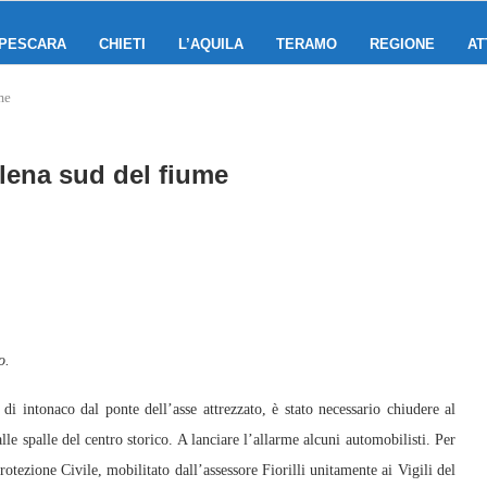
PESCARA
CHIETI
L’AQUILA
TERAMO
REGIONE
AT
me
olena sud del fiume
o.
 di intonaco dal ponte dell’asse attrezzato, è stato necessario chiudere al
alle spalle del centro storico. A lanciare l’allarme alcuni automobilisti. Per
rotezione Civile, mobilitato dall’assessore Fiorilli unitamente ai Vigili del