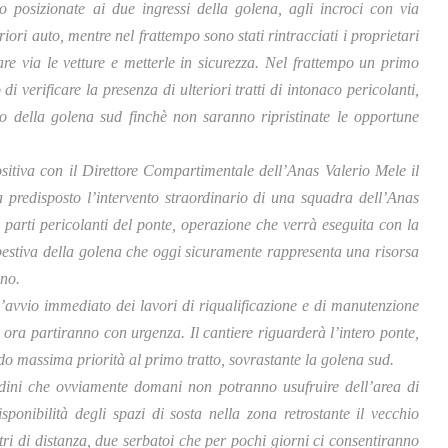
o posizionate ai due ingressi della golena, agli incroci con via
iori auto, mentre nel frattempo sono stati rintracciati i proprietari
are via le vetture e metterle in sicurezza. Nel frattempo un primo
 verificare la presenza di ulteriori tratti di intonaco pericolanti,
co della golena sud finchè non saranno ripristinate le opportune
ositiva con il Direttore Compartimentale dell’Anas Valerio Mele il
a predisposto l’intervento straordinario di una squadra dell’Anas
e parti pericolanti del ponte, operazione che verrà eseguita con la
pestiva della golena che oggi sicuramente rappresenta una risorsa
ino.
’avvio immediato dei lavori di riqualificazione e di manutenzione
e ora partiranno con urgenza. Il cantiere riguarderà l’intero ponte,
ndo massima priorità al primo tratto, sovrastante la golena sud.
dini che ovviamente domani non potranno usufruire dell’area di
sponibilità degli spazi di sosta nella zona retrostante il vecchio
tri di distanza, due serbatoi che per pochi giorni ci consentiranno