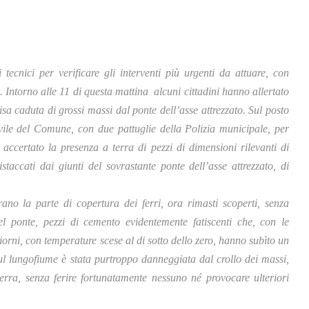
ecnici per verificare gli interventi più urgenti da attuare, con
sto. Intorno alle 11 di questa mattina alcuni cittadini hanno allertato
a caduta di grossi massi dal ponte dell’asse attrezzato. Sul posto
civile del Comune, con due pattuglie della Polizia municipale, per
 accertato la presenza a terra di pezzi di dimensioni rilevanti di
accati dai giunti del sovrastante ponte dell’asse attrezzato, di
ano la parte di copertura dei ferri, ora rimasti scoperti, senza
l ponte, pezzi di cemento evidentemente fatiscenti che, con le
 giorni, con temperature scese al di sotto dello zero, hanno subìto un
ul lungofiume è stata purtroppo danneggiata dal crollo dei massi,
 terra, senza ferire fortunatamente nessuno né provocare ulteriori