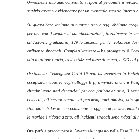
Ovviamente abbiamo consentito i riposi al personale a rotazion
servizio esterno e ridondante per un eventuale servizio interno 
Su questa base veniamo ai numeri: sino a oggi abbiamo eseguito
persone con il seguito di autodichiarazioni; inizialmente le s
all’Autorità giudiziaria; 129 le sanzioni per la violazione dei d
ordinanze sindacali. Complessivamente –
ha proseguito il Coma
alla rotazione oraria, ovvero 548 nel mese di marzo, e 673 dal p
Ovviamente l’emergenza Covid-19 non ha esonerato la Polizia m
occupazioni abusive degli alloggi Erp, avvenute anche a Pasq
cittadini sono stati denunciati per occupazione abusive, 3 per 
bivacchi, all’accattonaggio, ai parcheggiatori abusivi, allo sp
Una mole di lavoro che comunque, a oggi, non ha determinato 
la movida è ridotta a zero, gli incidenti stradali sono ridotti a
Ora però a preoccupare è l’eventuale ingresso nella Fase II,
“p