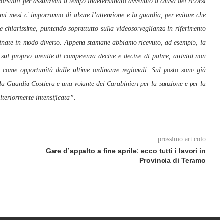
oncorsuali per assunzioni a tempo indeterminato avvenuto a causa dei ricorsi
mi mesi ci imporranno di alzare l’attenzione e la guardia, per evitare che
e chiarissime, puntando soprattutto sulla videosorveglianza in riferimento
ciplinate in modo diverso. Appena stamane abbiamo ricevuto, ad esempio, la
 sul proprio arenile di competenza decine e decine di palme, attività non
ta come opportunità dalle ultime ordinanze regionali. Sul posto sono già
lla Guardia Costiera e una volante dei Carabinieri per la sanzione e per la
ulteriormente intensificata”.
prossimo articolo
Gare d’appalto a fine aprile: ecco tutti i lavori in
Provincia di Teramo