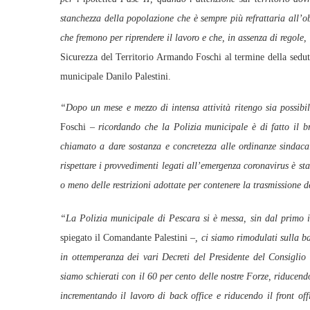
stanchezza della popolazione che è sempre più refrattaria all’o
che fremono per riprendere il lavoro e che, in assenza di regole,
Sicurezza del Territorio Armando Foschi al termine della sedut
municipale Danilo Palestini.
“Dopo un mese e mezzo di intensa attività ritengo sia possibile
Foschi –
ricordando che la Polizia municipale è di fatto il b
chiamato a dare sostanza e concretezza alle ordinanze sindaca
rispettare i provvedimenti legati all’emergenza coronavirus è st
o meno delle restrizioni adottate per contenere la trasmissione d
“La Polizia municipale di Pescara si è messa, sin dal primo i
spiegato il Comandante Palestini –
, ci siamo rimodulati sulla ba
in ottemperanza dei vari Decreti del Presidente del Consiglio
siamo schierati con il 60 per cento delle nostre Forze, riducend
incrementando il lavoro di back office e riducendo il front of