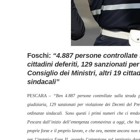
Foschi:
“4.887 persone controllate s
cittadini deferiti, 129 sanzionati pe
Consiglio dei Ministri, altri 19 citt
sindacali”
PESCARA –
“Ben 4.887 persone controllate sulla strada pe
giudiziaria, 129 sanzionati per violazione dei Decreti del Pre
ordinanze sindacali. Sono questi i primi numeri che ci rendon
Pescara dall’inizio dell’emergenza coronavirus a oggi, che h
proprie forze e il proprio lavoro, e che ora, mentre ancora non
per l’ipotetica Fase II, quando l’attenzione sul territorio do