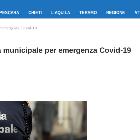
PESCARA
CHIETI
L’AQUILA
TERAMO
REGIONE
AT
per emergenza Covid-19
zia municipale per emergenza Covid-19