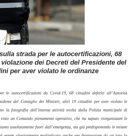
ulla strada per le autocertificazioni, 68
r violazione dei Decreti del Presidente del
adini per aver violato le ordinanze
r le autocertificazioni da Covid-19, 68 cittadini deferiti all’Autorità
sidente del Consiglio dei Ministri, altri 19 cittadini per aver violato le
o la fotografia dell’intensa attività svolta dalla Polizia municipale di
a visto un Comando pienamente operativo, che ha saputo riorganizzare le
 siamo assolutamente fuori dall’emergenza, sta già predisponendo le misure
vrà essere ulteriormente moltiplicata anche per fronteggiare da un lato la