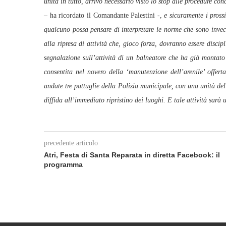
unità in tutto, arrivo necessario visto lo stop alle procedure c
–
ha ricordato il Comandante Palestini -,
e sicuramente i prossi
qualcuno possa pensare di interpretare le norme che sono invec
alla ripresa di attività che, gioco forza, dovranno essere dis
segnalazione sull’attività di un balneatore che ha già montato
consentita nel novero della ‘manutenzione dell’arenile’ offer
andate tre pattuglie della Polizia municipale, con una unità de
diffida all’immediato ripristino dei luoghi. E tale attività sarà 
precedente articolo
Atri, Festa di Santa Reparata in diretta Facebook: il
programma