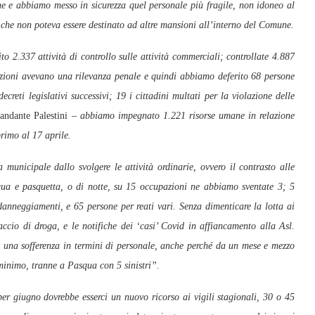
e e abbiamo messo in sicurezza quel personale più fragile, non idoneo al
e che non poteva essere destinato ad altre mansioni all’interno del Comune.
 2.337 attività di controllo sulle attività commerciali; controllate 4.887
anzioni avevano una rilevanza penale e quindi abbiamo deferito 68 persone
ecreti legislativi successivi; 19 i cittadini multati per la violazione delle
ndante Palestini –
abbiamo impegnato 1.221 risorse umane in relazione
rimo al 17 aprile.
unicipale dallo svolgere le attività ordinarie, ovvero il contrasto alle
ua e pasquetta, o di notte, su 15 occupazioni ne abbiamo sventate 3; 5
danneggiamenti, e 65 persone per reati vari. Senza dimenticare la lotta ai
accio di droga, e le notifiche dei ‘casi’ Covid in affiancamento alla Asl.
una sofferenza in termini di personale, anche perché da un mese e mezzo
l minimo, tranne a Pasqua con 5 sinistri”.
er giugno dovrebbe esserci un nuovo ricorso ai vigili stagionali, 30 o 45