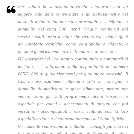
Per sabato la situazione dovrebbe migliorare con un
leggero calo delle temperature e un abbassamento del
tasso di umidità. Intanto sono proseguite le telefonate a
domicilio dei circa 500 utenti ‘fragili’ monitorati dai
servizi sociali, ossia anziani che vivono soli, utenti affetti
da patologie croniche, come cardiopatie o diabete, e
persone genericamente prive di una rete di relazioni.
Gli operatori del Cos stanno continuando a contattarli al
telefono, e li informano della disponibilità del numero
085/61899 al quale rivolgersi per qualunque necessità. Il
Cos ha essenzialmente effettuato solo la consegna a
domicilio di medicinali e spesa alimentare, mentre per
venerdì sono già stati programmati alcuni trasporti in
ospedale per esami e accertamenti di anziani che poi
verranno riaccompagnati a casa, evitando così la loro
ospedalizzazione e il congestionamento del Santo Spirito.
Ovviamente rinnoviamo ai cittadini i consigli più classici
per non subire gli effetti negativi dell’ondata di caldo,