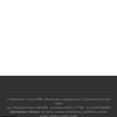
L'Opinionista © since 2008 - Abruzzonews supplemento a L'Opinionista Giornale
Online
reg. tribunale Pescara n.08/2008 - iscrizione al ROC n°17982 - P.iva 01873660680
Informazione Abruzzo
: chi siamo, contatta la Redazione, pubblicità, archivio
notizie, privacy e policy cookie