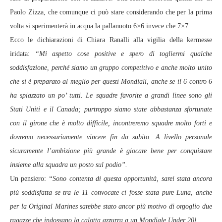
Paolo Zizza, che comunque ci può stare considerando che per la prima
volta si sperimenterà in acqua la pallanuoto 6×6 invece che 7×7.
Ecco le dichiarazioni di Chiara Ranalli alla vigilia della kermesse
iridata:
“Mi aspetto cose positive e spero di togliermi qualche
soddisfazione, perché siamo un gruppo competitivo e anche molto unito
che si è preparato al meglio per questi Mondiali, anche se il 6 contro 6
ha spiazzato un po’ tutti. Le squadre favorite a grandi linee sono gli
Stati Uniti e il Canada; purtroppo siamo state abbastanza sfortunate
con il girone che è molto difficile, incontreremo squadre molto forti e
dovremo necessariamente vincere fin da subito. A livello personale
sicuramente l’ambizione più grande è giocare bene per conquistare
insieme alla squadra un posto sul podio”.
Un pensiero:
“Sono contenta di questa opportunità, sarei stata ancora
più soddisfatta se tra le 11 convocate ci fosse stata pure Luna, anche
per la Original Marines sarebbe stato ancor più motivo di orgoglio due
ragazze che indossano la calotta azzurra a un Mondiale Under 20!