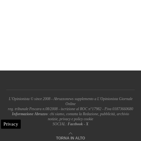
L'Opinionista © since 2008 - Abruzzonews supplemento a L'Opinionista Giornale
Online
reg. tribunale Pescara n.08/2008 - iscrizione al ROC n°17982 - P.iva 01873660680
Informazione Abruzzo
: chi siamo, contatta la Redazione, pubblicità, archivio
notizie, privacy e policy cookie
Privacy
SOCIAL:
Facebook
-
X
TORNA IN ALTO