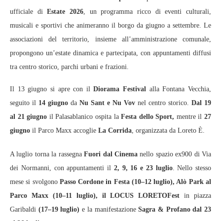
ufficiale di
Estate 2026
, un programma ricco di eventi culturali,
musicali e sportivi che animeranno il borgo da giugno a settembre. Le
associazioni del territorio, insieme all’amministrazione comunale,
propongono un’estate dinamica e partecipata, con appuntamenti diffusi
tra centro storico, parchi urbani e frazioni.
Il 13 giugno si apre con il
Diorama Festival
alla Fontana Vecchia,
seguito il
14 giugno
da
Nu Sant e Nu Vov
nel centro storico.
Dal 19
al 21 giugno
il Palasablanico ospita la
Festa dello Sport,
mentre il
27
giugno
il Parco Maxx accoglie
La Corrida
, organizzata da Loreto È.
A luglio torna la rassegna
Fuori dal Cinema
nello spazio ex900 di Via
dei Normanni, con appuntamenti il
2, 9, 16 e 23 luglio
. Nello stesso
mese si svolgono
Passo Cordone in Festa (10–12 luglio), Alò Park al
Parco Maxx (10–11 luglio), il LOCUS LORETOFest
in piazza
Garibaldi
(17–19 luglio)
e la manifestazione
Sagra & Profano dal 23