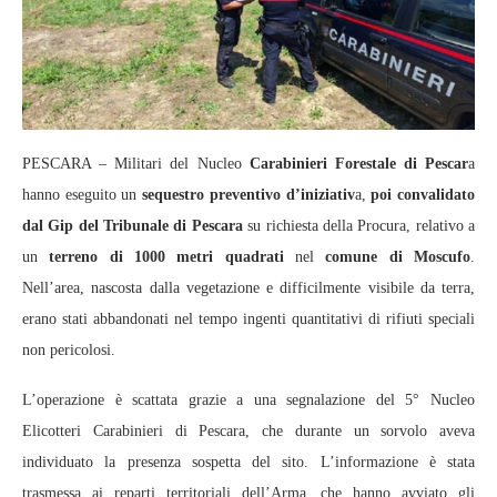
PESCARA – Militari del Nucleo
Carabinieri Forestale di Pescar
a
hanno eseguito un
sequestro preventivo d’iniziativ
a,
poi convalidato
dal Gip del Tribunale di Pescara
su richiesta della Procura, relativo a
un
terreno di 1000 metri quadrati
nel
comune di Moscufo
.
Nell’area, nascosta dalla vegetazione e difficilmente visibile da terra,
erano stati abbandonati nel tempo ingenti quantitativi di rifiuti speciali
non pericolosi.
L’operazione è scattata grazie a una segnalazione del 5° Nucleo
Elicotteri Carabinieri di Pescara, che durante un sorvolo aveva
individuato la presenza sospetta del sito. L’informazione è stata
trasmessa ai reparti territoriali dell’Arma, che hanno avviato gli