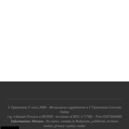
L'Opinionista © since 2008 - Abruzzonews supplemento a L'Opinionista Giornale
Online
reg. tribunale Pescara n.08/2008 - iscrizione al ROC n°17982 - P.iva 01873660680
Informazione Abruzzo
: chi siamo, contatta la Redazione, pubblicità, archivio
notizie, privacy e policy cookie