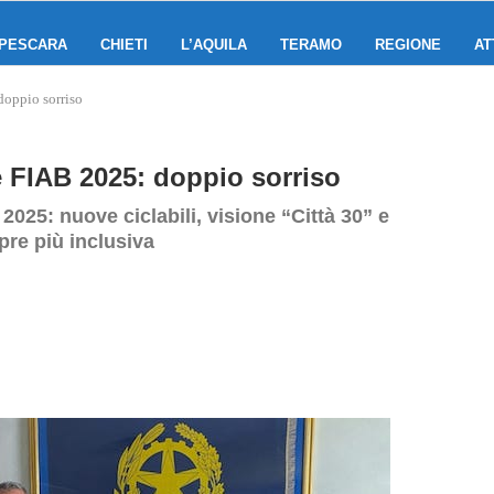
PESCARA
CHIETI
L’AQUILA
TERAMO
REGIONE
AT
oppio sorriso
 FIAB 2025: doppio sorriso
025: nuove ciclabili, visione “Città 30” e
re più inclusiva