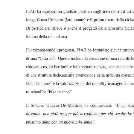
FIAB ha espresso un giudizio positivo sugli interventi infrastrut
lungo Corso Umberto (lato monte) e il primo tratto della cicl
Di particolare rilievo è anche il progetto della prossima cicl
interna della rete urbana.
Pur riconoscendo i progressi, FIAB ha formulato alcune raccoma
di una “Città 30”. Questo include la creazione di una rete diff
chicane, cuscini berlinesi e intersezioni rialzate, per aumentare 
di una struttura dedicata alla promozione della mobilità sosteni
Bene Comune” e la valorizzazione dei mobility manager comunali
to school” e “bike to shop”.
Il Sindaco Ottavio De Martinis ha commentato:
“È un rico
diventare una città sempre più accogliente per chi sceglie la b
prossimo anno con un nuovo bike smile”.