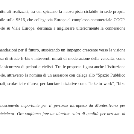
turali realizzati, tra cui spiccano la nuova pista ciclabile in sede propria
abile sulla SS16, che collega via Europa al complesso commerciale COOP.
abile su Viale Europa, destinata a migliorare ulteriormente la connessione
ndazioni per il futuro, auspicando un impegno crescente verso la visione
usa di strade E-bis e interventi mirati di moderazione della velocità, come
la sicurezza di pedoni e ciclisti. Tra le proposte figura anche l’istituzione
bile, attraverso la nomina di un assessore con delega allo “Spazio Pubblico
, scolastici e d’area, per lanciare iniziative come “bike to work”, “bike
noscimento importante per il percorso intrapreso da Montesilvano per
icicletta. Ora vogliamo fare un ulteriore salto di qualità per arrivare al