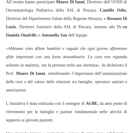
All’evento hanno partecipato
Mauro Di Ianni
, Direttore dell’UOSD di
Oncoematologia Pediatrica della ASL di Pescara,
Camillo Odio
,
Direttore del Dipartimento Salute della Regione Abruzzo, e
Rossano Di
Luzio
, Direttore Sanitario della ASL di Pescara, insieme alle Dr.ss
e
Daniela Onofrill
o e
Antonella Sau
dell’équipe.
«Abbiamo visto sfilare bambini e ragazzi che ogni giorno affrontano
sfide importanti con una forza straordinaria. La cura non riguarda
soltanto la malattia, ma la persona nella sua interez
za», ha dichiarato il
Prof.
Mauro Di Ianni
, sottolineando l’importanza dell’umanizzazione
delle cure e del valore delle relazioni tra famiglie, operatori sanitari e
associazioni.
L’iniziativa è stata realizzata con il sostegno di
AGBE,
da anni punto di
riferimento per le famiglie e partner fondamentale nelle attività di
supporto ai giovani pazienti.