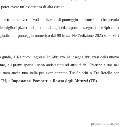
 poter avere un’esperienza di alta cucina.
i settore ad avere i voti: il sistema di punteggio in centesimi, che premia
e migliori pizzerie al piatto e al taglio/da asporto, assegna i Tre Spicchi o
aggiudica un punteggio numerico dai 90 in su. Nell’edizione 2025 sono
96 i
n guida, 116 i nuovi ingressi. In Abruzzo le insegne abruzzesi della nuova
to, e i premi speciali
sono
andati tutti ad attività del Chietino e una nel
uistato anche una stella per aver ottenuto Tre Spicchi o Tre Rotelle per
(CH) e
Impastatori Pompetti a Roseto degli Abruzzi (TE).
prossimo articolo