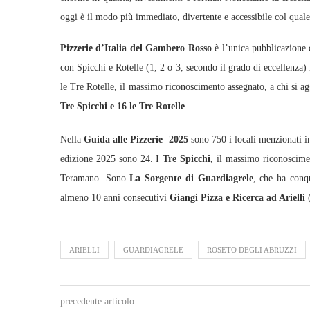
oggi è il modo più immediato, divertente e accessibile col quale
Pizzerie d’Italia del Gambero Rosso
è l’unica pubblicazione d
con Spicchi e Rotelle (1, 2 o 3, secondo il grado di eccellenza) l
le Tre Rotelle, il massimo riconoscimento assegnato, a chi si 
Tre Spicchi e 16 le Tre Rotelle
Nella
Guida alle Pizzerie 2025
sono 750 i locali menzionati i
edizione 2025 sono 24. I
Tre Spicchi,
il massimo riconoscimen
Teramano. Sono
La Sorgente di Guardiagrele
, che ha conq
almeno 10 anni consecutivi
Giangi Pizza e Ricerca ad Arielli
ARIELLI
GUARDIAGRELE
ROSETO DEGLI ABRUZZI
precedente articolo