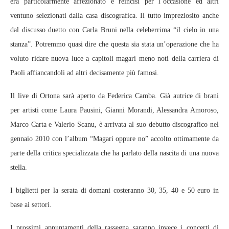
era particolarmente affezionato e reincisi per l’occasione ed altri
ventuno selezionati dalla casa discografica. Il tutto impreziosito anche
dal discusso duetto con Carla Bruni nella celeberrima “il cielo in una
stanza”. Potremmo quasi dire che questa sia stata un’operazione che ha
voluto ridare nuova luce a capitoli magari meno noti della carriera di
Paoli affiancandoli ad altri decisamente più famosi.
Il live di Ortona sarà aperto da Federica Camba. Già autrice di brani
per artisti come Laura Pausini, Gianni Morandi, Alessandra Amoroso,
Marco Carta e Valerio Scanu, è arrivata al suo debutto discografico nel
gennaio 2010 con l’album “Magari oppure no” accolto ottimamente da
parte della critica specializzata che ha parlato della nascita di una nuova
stella.
I biglietti per la serata di domani costeranno 30, 35, 40 e 50 euro in
base ai settori.
I prossimi appuntamenti della rassegna saranno invece i concerti di