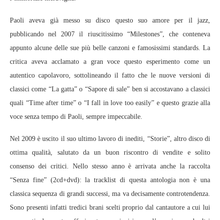
Paoli aveva già messo su disco questo suo amore per il jazz,
pubblicando nel 2007 il riuscitissimo “Milestones”, che conteneva
appunto alcune delle sue più belle canzoni e famosissimi standards. La
critica aveva acclamato a gran voce questo esperimento come un
autentico capolavoro, sottolineando il fatto che le nuove versioni di
classici come “La gatta” o “Sapore di sale” ben si accostavano a classici
quali “Time after time” o “I fall in love too easily” e questo grazie alla
voce senza tempo di Paoli, sempre impeccabile.
Nel 2009 è uscito il suo ultimo lavoro di inediti, “Storie”, altro disco di
ottima qualità, salutato da un buon riscontro di vendite e solito
consenso dei critici. Nello stesso anno è arrivata anche la raccolta
“Senza fine” (2cd+dvd): la tracklist di questa antologia non è una
classica sequenza di grandi successi, ma va decisamente controtendenza.
Sono presenti infatti tredici brani scelti proprio dal cantautore a cui lui