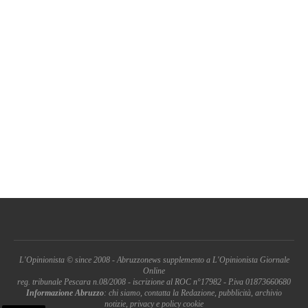
L'Opinionista © since 2008 - Abruzzonews supplemento a L'Opinionista Giornale
Online
reg. tribunale Pescara n.08/2008 - iscrizione al ROC n°17982 - P.iva 01873660680
Informazione Abruzzo
: chi siamo, contatta la Redazione, pubblicità, archivio
notizie, privacy e policy cookie