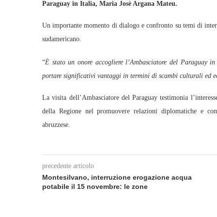
Paraguay in Italia, Maria Josè Argana Mateu.
Un importante momento di dialogo e confronto su temi di intere
sudamericano.
“
È stato un onore accogliere l’Ambasciatore del Paraguay in 
portare significativi vantaggi in termini di scambi culturali ed 
La visita dell’Ambasciatore del Paraguay testimonia l’interes
della Regione nel promuovere relazioni diplomatiche e comm
abruzzese.
precedente articolo
Montesilvano, interruzione erogazione acqua
potabile il 15 novembre: le zone