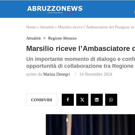
Home
»
Attualità
»
Marsilio riceve l’Ambasciatore del Paraguay in 
Attualità
Regione Abruzzo
Marsilio riceve l’Ambasciatore d
Un importante momento di dialogo e confr
opportunità di collaborazione tra Regione
scritto da
Marina Denegri
14 Novembre 2024
CONDIVIDI