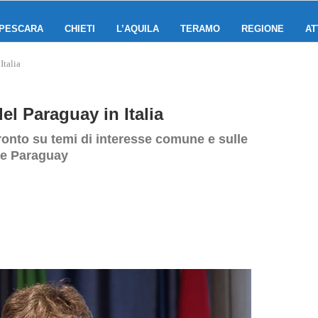
PESCARA
CHIETI
L’AQUILA
TERAMO
REGIONE
AT
Italia
el Paraguay in Italia
onto su temi di interesse comune e sulle
 e Paraguay