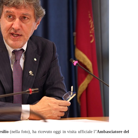
silio
(nella foto), ha ricevuto oggi in visita ufficiale l
’Ambasciatore del