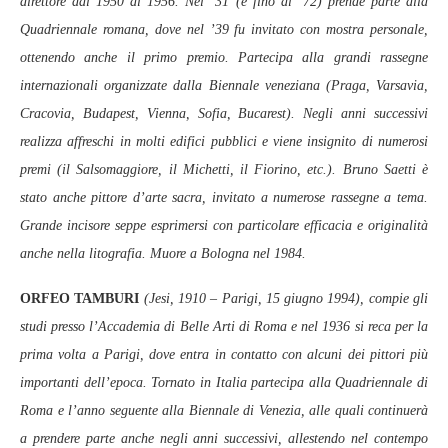
direttore dal 1950 al 1956. Nel ’31 (e fino al ’72) prende parte alla
Quadriennale romana, dove nel ’39 fu invitato con mostra personale,
ottenendo anche il primo premio. Partecipa alla grandi rassegne
internazionali organizzate dalla Biennale veneziana (Praga, Varsavia,
Cracovia, Budapest, Vienna, Sofia, Bucarest). Negli anni successivi
realizza affreschi in molti edifici pubblici e viene insignito di numerosi
premi (il Salsomaggiore, il Michetti, il Fiorino, etc.). Bruno Saetti è
stato anche pittore d’arte sacra, invitato a numerose rassegne a tema.
Grande incisore seppe esprimersi con particolare efficacia e originalità
anche nella litografia. Muore a Bologna nel 1984.
ORFEO TAMBURI
(Jesi, 1910 – Parigi, 15 giugno 1994), compie gli
studi presso l’Accademia di Belle Arti di Roma e nel 1936 si reca per la
prima volta a Parigi, dove entra in contatto con alcuni dei pittori più
importanti dell’epoca. Tornato in Italia partecipa alla Quadriennale di
Roma e l’anno seguente alla Biennale di Venezia, alle quali continuerà
a prendere parte anche negli anni successivi, allestendo nel contempo