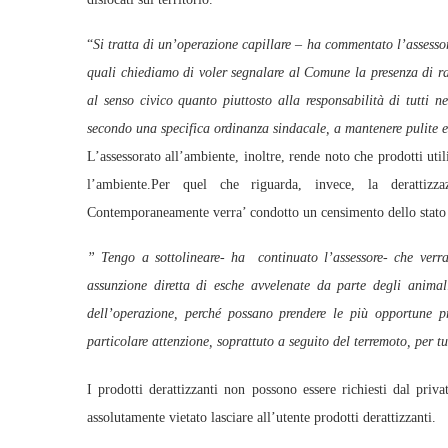
“
Si tratta di un’operazione capillare – ha commentato l’assessor
quali chiediamo di voler segnalare al Comune la presenza di ra
al senso civico quanto piuttosto alla responsabilità di tutti nel
secondo una specifica ordinanza sindacale, a mantenere pulite e 
L’assessorato all’ambiente, inoltre, rende noto che prodotti ut
l’ambiente.Per quel che riguarda, invece, la derattizza
Contemporaneamente verra’ condotto un censimento dello stato di
” Tengo a sottolineare- ha continuato l’assessore- che verran
assunzione diretta di esche avvelenate da parte degli anima
dell’operazione, perché possano prendere le più opportune p
particolare attenzione, soprattuto a seguito del terremoto, per tu
I prodotti derattizzanti non possono essere richiesti dal priv
assolutamente vietato lasciare all’utente prodotti derattizzanti.