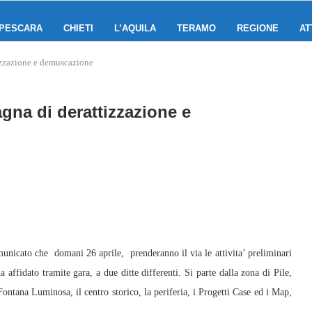
PESCARA
CHIETI
L’AQUILA
TERAMO
REGIONE
AT
izzazione e demuscazione
gna di derattizzazione e
cato che domani 26 aprile, prenderanno il via le attivita’ preliminari
affidato tramite gara, a due ditte differenti. Si parte dalla zona di Pile,
 Fontana Luminosa, il centro storico, la periferia, i Progetti Case ed i Map,