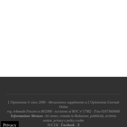
L'Opinionista © since 2008 - Abruzzonews supplemento a L'Opinionista Giornale
Online
reg. tribunale Pescara n.08/2008 - iscrizione al ROC n°17982 - P.iva 01873660680
Informazione Abruzzo
: chi siamo, contatta la Redazione, pubblicità, archivio
notizie, privacy e policy cookie
Privacy
SOCIAL:
Facebook
-
X