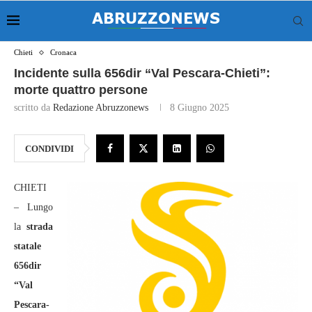
Chieti
Cronaca
Incidente sulla 656dir “Val Pescara-Chieti”:
morte quattro persone
scritto da
Redazione Abruzzonews
8 Giugno 2025
CONDIVIDI
CHIETI
– Lungo
la
strada
statale
656dir
“Val
Pescara-