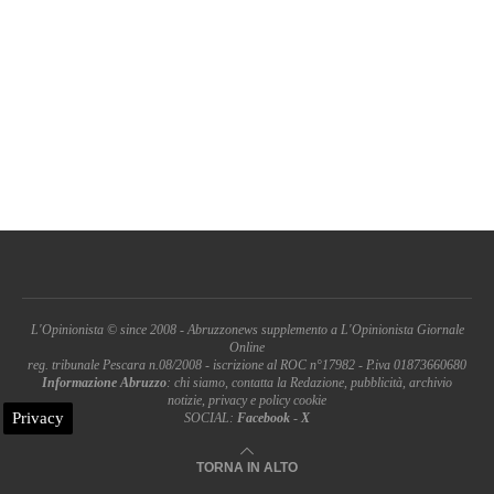
L'Opinionista © since 2008 - Abruzzonews supplemento a L'Opinionista Giornale
Online
reg. tribunale Pescara n.08/2008 - iscrizione al ROC n°17982 - P.iva 01873660680
Informazione Abruzzo
: chi siamo, contatta la Redazione, pubblicità, archivio
notizie, privacy e policy cookie
Privacy
SOCIAL:
Facebook
-
X
TORNA IN ALTO