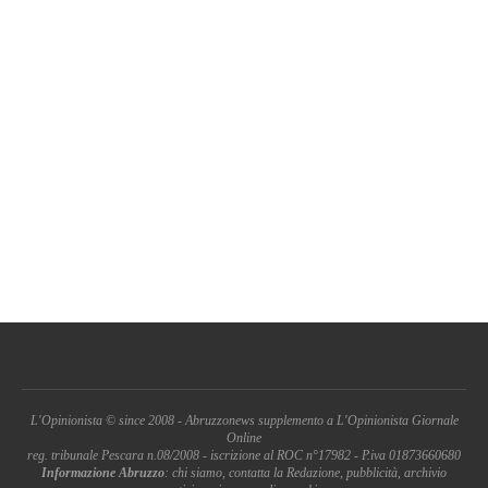
L'Opinionista © since 2008 - Abruzzonews supplemento a L'Opinionista Giornale
Online
reg. tribunale Pescara n.08/2008 - iscrizione al ROC n°17982 - P.iva 01873660680
Informazione Abruzzo
: chi siamo, contatta la Redazione, pubblicità, archivio