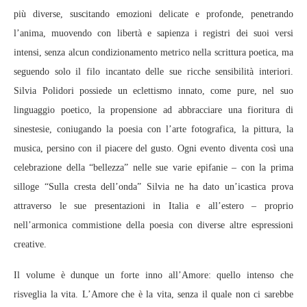
più diverse, suscitando emozioni delicate e profonde, penetrando
l’anima, muovendo con libertà e sapienza i registri dei suoi versi
intensi, senza alcun condizionamento metrico nella scrittura poetica, ma
seguendo solo il filo incantato delle sue ricche sensibilità interiori.
Silvia Polidori possiede un eclettismo innato, come pure, nel suo
linguaggio poetico, la propensione ad abbracciare una fioritura di
sinestesie, coniugando la poesia con l’arte fotografica, la pittura, la
musica, persino con il piacere del gusto. Ogni evento diventa così una
celebrazione della “bellezza” nelle sue varie epifanie – con la prima
silloge “Sulla cresta dell’onda” Silvia ne ha dato un’icastica prova
attraverso le sue presentazioni in Italia e all’estero – proprio
nell’armonica commistione della poesia con diverse altre espressioni
creative.
Il volume è dunque un forte inno all’Amore: quello intenso che
risveglia la vita. L’Amore che è la vita, senza il quale non ci sarebbe