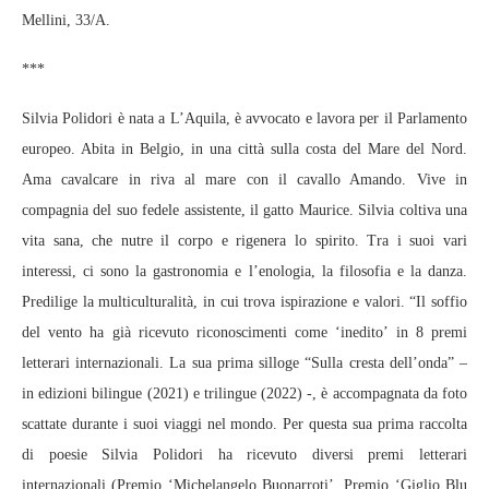
Mellini, 33/A.
***
Silvia Polidori è nata a L’Aquila, è avvocato e lavora per il Parlamento
europeo. Abita in Belgio, in una città sulla costa del Mare del Nord.
Ama cavalcare in riva al mare con il cavallo Amando. Vive in
compagnia del suo fedele assistente, il gatto Maurice. Silvia coltiva una
vita sana, che nutre il corpo e rigenera lo spirito. Tra i suoi vari
interessi, ci sono la gastronomia e l’enologia, la filosofia e la danza.
Predilige la multiculturalità, in cui trova ispirazione e valori. “Il soffio
del vento ha già ricevuto riconoscimenti come ‘inedito’ in 8 premi
letterari internazionali. La sua prima silloge “Sulla cresta dell’onda” –
in edizioni bilingue (2021) e trilingue (2022) -, è accompagnata da foto
scattate durante i suoi viaggi nel mondo. Per questa sua prima raccolta
di poesie Silvia Polidori ha ricevuto diversi premi letterari
internazionali (Premio ‘Michelangelo Buonarroti’, Premio ‘Giglio Blu