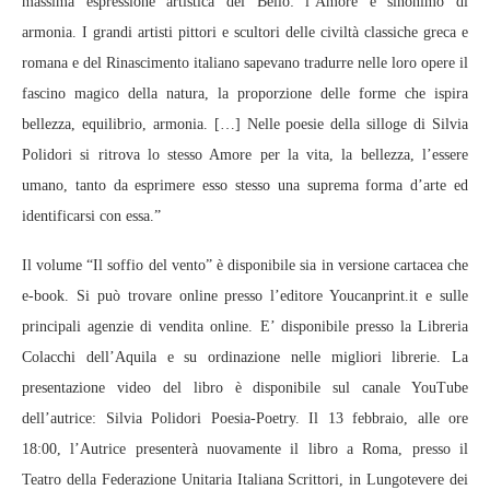
massima espressione artistica del Bello: l’Amore è sinonimo di
armonia. I grandi artisti pittori e scultori delle civiltà classiche greca e
romana e del Rinascimento italiano sapevano tradurre nelle loro opere il
fascino magico della natura, la proporzione delle forme che ispira
bellezza, equilibrio, armonia. […] Nelle poesie della silloge di Silvia
Polidori si ritrova lo stesso Amore per la vita, la bellezza, l’essere
umano, tanto da esprimere esso stesso una suprema forma d’arte ed
identificarsi con essa.”
Il volume “Il soffio del vento” è disponibile sia in versione cartacea che
e-book. Si può trovare online presso l’editore Youcanprint.it e sulle
principali agenzie di vendita online. E’ disponibile presso la Libreria
Colacchi dell’Aquila e su ordinazione nelle migliori librerie. La
presentazione video del libro è disponibile sul canale YouTube
dell’autrice: Silvia Polidori Poesia-Poetry. Il 13 febbraio, alle ore
18:00, l’Autrice presenterà nuovamente il libro a Roma, presso il
Teatro della Federazione Unitaria Italiana Scrittori, in Lungotevere dei