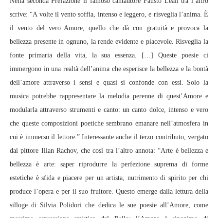
Nella seconda Prefazione il famoso cantautore Fausto Leali tra l’altro
scrive: “A volte il vento soffia, intenso e leggero, e risveglia l’anima. È
il vento del vero Amore, quello che dà con gratuità e provoca la
bellezza presente in ognuno, la rende evidente e piacevole. Risveglia la
fonte primaria della vita, la sua essenza. […] Queste poesie ci
immergono in una realtà dell’anima che esperisce la bellezza e la bontà
dell’amore attraverso i sensi e quasi si confonde con essi. Solo la
musica potrebbe rappresentare la melodia perenne di quest’Amore e
modularla attraverso strumenti e canto: un canto dolce, intenso e vero
che queste composizioni poetiche sembrano emanare nell’atmosfera in
cui è immerso il lettore.” Interessante anche il terzo contributo, vergato
dal pittore Ilian Rachov, che così tra l’altro annota: “Arte è bellezza e
bellezza è arte: saper riprodurre la perfezione suprema di forme
estetiche è sfida e piacere per un artista, nutrimento di spirito per chi
produce l’opera e per il suo fruitore. Questo emerge dalla lettura della
silloge di Silvia Polidori che dedica le sue poesie all’Amore, come