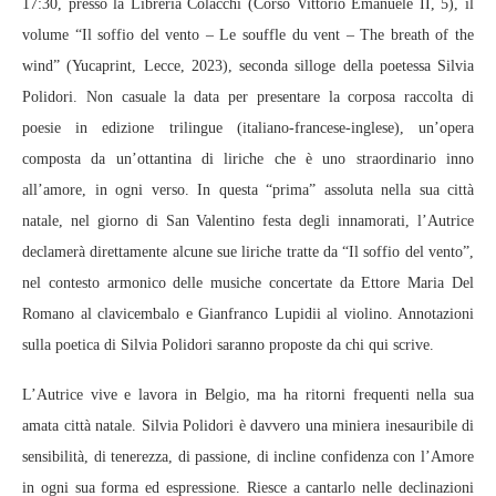
17:30, presso la Libreria Colacchi (Corso Vittorio Emanuele II, 5), il
volume “Il soffio del vento – Le souffle du vent – The breath of the
wind” (Yucaprint, Lecce, 2023), seconda silloge della poetessa Silvia
Polidori. Non casuale la data per presentare la corposa raccolta di
poesie in edizione trilingue (italiano-francese-inglese), un’opera
composta da un’ottantina di liriche che è uno straordinario inno
all’amore, in ogni verso. In questa “prima” assoluta nella sua città
natale, nel giorno di San Valentino festa degli innamorati, l’Autrice
declamerà direttamente alcune sue liriche tratte da “Il soffio del vento”,
nel contesto armonico delle musiche concertate da Ettore Maria Del
Romano al clavicembalo e Gianfranco Lupidii al violino. Annotazioni
sulla poetica di Silvia Polidori saranno proposte da chi qui scrive.
L’Autrice vive e lavora in Belgio, ma ha ritorni frequenti nella sua
amata città natale. Silvia Polidori è davvero una miniera inesauribile di
sensibilità, di tenerezza, di passione, di incline confidenza con l’Amore
in ogni sua forma ed espressione. Riesce a cantarlo nelle declinazioni