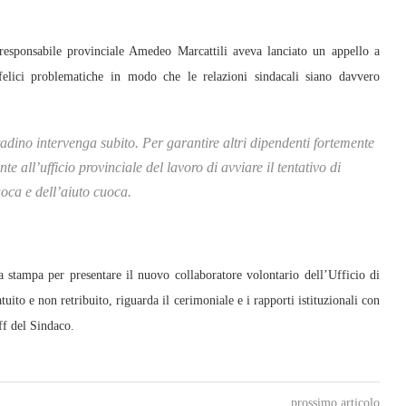
 responsabile provinciale Amedeo Marcattili aveva lanciato un appello a
elici problematiche in modo che le relazioni sindacali siano davvero
tadino intervenga subito. Per garantire altri dipendenti fortemente
 all’ufficio provinciale del lavoro di avviare il tentativo di
uoca e dell’aiuto cuoca.
a stampa per presentare il nuovo collaboratore volontario dell’Ufficio di
uito e non retribuito, riguarda il cerimoniale e i rapporti istituzionali con
ff del Sindaco.
prossimo articolo