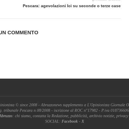
Pescara: agevolazioni Ici su seconde o terze case
 UN COMMENTO
inionista © since 2008 - Abruzzonews supplemento a L'Opinionista Giornale O
g. tribunale Pescara n.08/2008 - iscrizione al ROC n°17982 - P.iva 01873660
Abruzzo
: chi siamo, contatta la Redazione, pubblicità, archivio notizie, privacy
SOCIAL:
Facebook
-
X