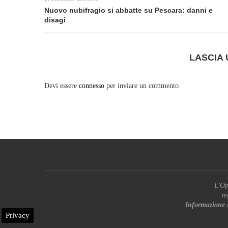
Nuovo nubifragio si abbatte su Pescara: danni e
disagi
LASCIA
Devi essere
connesso
per inviare un commento.
L'Op
re
Informazione 
Privacy