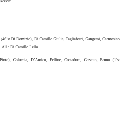
ukcevic.
c (46’st Di Domizio), Di Camillo Giulia, Tagliaferri, Gangemi, Carmosino
. All.: Di Camillo Lello.
into), Coluccia, D’Amico, Felline, Costadura, Cazzato, Bruno (1’st