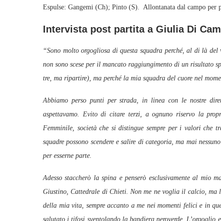
Espulse: Gangemi (Ch); Pinto (S). Allontanata dal campo per pro
Intervista post partita a Giulia Di Cam
“Sono molto orgogliosa di questa squadra perché, al di là del v
non sono scese per il mancato raggiungimento di un risultato spo
tre, ma ripartire), ma perché la mia squadra del cuore nel momen
Abbiamo perso punti per strada, in linea con le nostre diret
aspettavamo. Evito di citare terzi, a ognuno riservo la prop
Femminile, società che si distingue sempre per i valori che tr
squadre possono scendere e salire di categoria, ma mai nessuno (
per esserne parte.
Adesso staccherò la spina e penserò esclusivamente al mio ma
Giustino, Cattedrale di Chieti. Non me ne voglia il calcio, ma
della mia vita, sempre accanto a me nei momenti felici e in quel
salutato i tifosi sventolando la bandiera neroverde. L’orgoglio 