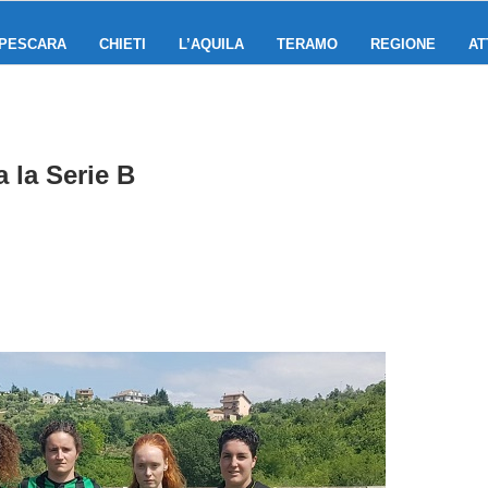
PESCARA
CHIETI
L’AQUILA
TERAMO
REGIONE
AT
a la Serie B