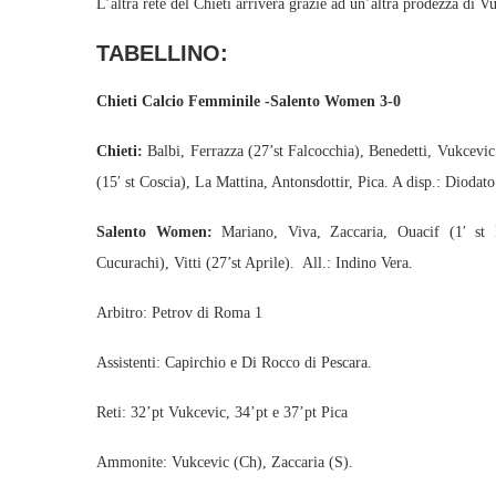
L’altra rete del Chieti arriverà grazie ad un’altra prodezza di V
TABELLINO:
Chieti Calcio Femminile -Salento Women 3-0
Chieti:
Balbi, Ferrazza (27’st Falcocchia), Benedetti, Vukcevi
(15′ st Coscia), La Mattina, Antonsdottir, Pica. A disp.: Diodato
Salento Women:
Mariano, Viva, Zaccaria, Ouacif (1′ st P
Cucurachi), Vitti (27’st Aprile). All.: Indino Vera.
Arbitro: Petrov di Roma 1
Assistenti: Capirchio e Di Rocco di Pescara.
Reti: 32’pt Vukcevic, 34’pt e 37’pt Pica
Ammonite: Vukcevic (Ch), Zaccaria (S).