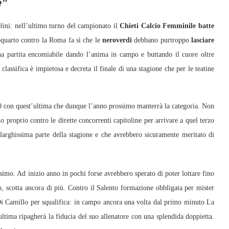
e”
ini: nell’ultimo turno del campionato il
Chieti Calcio Femminile batte
quarto contro la Roma fa sì che le
neroverdi
debbano purtroppo
lasciare
a partita encomiabile dando l’anima in campo e buttando il cuore oltre
classifica è impietosa e decreta il finale di una stagione che per le teatine
0 con quest’ultima che dunque l’anno prossimo manterrà la categoria. Non
no proprio contro le dirette concorrenti capitoline per arrivare a quel terzo
rghissima parte della stagione e che avrebbero sicuramente meritato di
imo. Ad inizio anno in pochi forse avrebbero sperato di poter lottare fino
o, scotta ancora di più. Contro il Salento formazione obbligata per mister
Di Camillo per squalifica: in campo ancora una volta dal primo minuto La
’ultima ripagherà la fiducia del suo allenatore con una splendida doppietta.