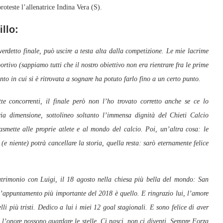
teste l’allenatrice Indina Vera (S).
illo:
erdetto finale, può uscire a testa alta dalla competizione. Le mie lacrime
rtivo (sappiamo tutti che il nostro obiettivo non era rientrare fra le prime
to in cui si è ritrovata a sognare ha potuto farlo fino a un certo punto.
te concorrenti, il finale però non l’ho trovato corretto anche se ce lo
ria dimensione, sottolineo soltanto l’immensa dignità del Chieti Calcio
asmette alle proprie atlete e al mondo del calcio. Poi, un’altra cosa: le
e niente) potrà cancellare la storia, quella resta: sarò eternamente felice
trimonio con Luigi, il 18 agosto nella chiesa più bella del mondo: San
 l’appuntamento più importante del 2018 è quello. E ringrazio lui, l’amore
li più tristi. Dedico a lui i miei 12 goal stagionali. E sono felice di aver
e l’onore possono guardare le stelle. Ci nasci, non ci diventi. Sempre Forza