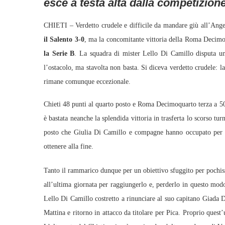
esce a testa alta dalla competizion
CHIETI – Verdetto crudele e difficile da mandare giù all’Angel
il Salento 3-0
, ma la concomitante vittoria della Roma Decimo
la Serie B
. La squadra di mister Lello Di Camillo disputa un
l’ostacolo, ma stavolta non basta. Si diceva verdetto crudele: la 
rimane comunque eccezionale.
Chieti 48 punti al quarto posto e Roma Decimoquarto terza a 5
è bastata neanche la splendida vittoria in trasferta lo scorso tur
posto che Giulia Di Camillo e compagne hanno occupato per la
ottenere alla fine.
Tanto il rammarico dunque per un obiettivo sfuggito per pochiss
all’ultima giornata per raggiungerlo e, perderlo in questo mod
Lello Di Camillo costretto a rinunciare al suo capitano Giada 
Mattina e ritorno in attacco da titolare per Pica. Proprio quest