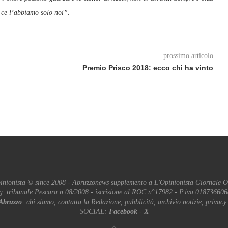
 ce l’abbiamo solo noi”.
prossimo articolo
Premio Prisco 2018: ecco chi ha vinto
inionista © since 2008 - Abruzzonews supplemento a L'Opinionista Giornale O
g. tribunale Pescara n.08/2008 - iscrizione al ROC n°17982 - P.iva 01873660
Abruzzo
: chi siamo, contatta la Redazione, pubblicità, archivio notizie, privacy
SOCIAL:
Facebook
-
X