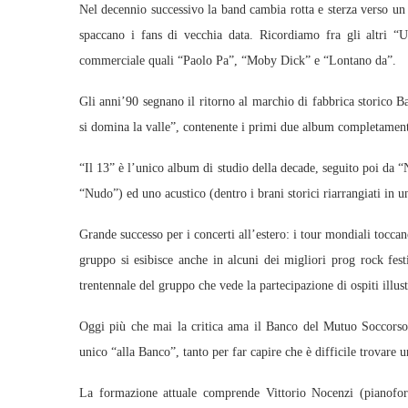
Nel decennio successivo la band cambia rotta e sterza verso un 
spaccano i fans di vecchia data. Ricordiamo fra gli altri “
commerciale quali “Paolo Pa”, “Moby Dick” e “Lontano da”.
Gli anni’90 segnano il ritorno al marchio di fabbrica storico 
si domina la valle”, contenente i primi due album completament
“Il 13” è l’unico album di studio della decade, seguito poi da “
“Nudo”) ed uno acustico (dentro i brani storici riarrangiati in u
Grande successo per i concerti all’estero: i tour mondiali toccano
gruppo si esibisce anche in alcuni dei migliori prog rock fest
trentennale del gruppo che vede la partecipazione di ospiti illu
Oggi più che mai la critica ama il Banco del Mutuo Soccorso, 
unico “alla Banco”, tanto per far capire che è difficile trovare 
La formazione attuale comprende Vittorio Nocenzi (pianofort