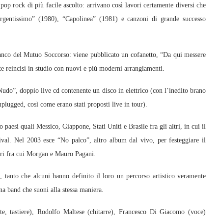
pop rock di più facile ascolto: arrivano così lavori certamente diversi che
Urgentissimo” (1980), “Capolinea” (1981) e canzoni di grande successo
Banco del Mutuo Soccorso: viene pubblicato un cofanetto, “Da qui messere
e reincisi in studio con nuovi e più moderni arrangiamenti.
Nudo”, doppio live cd contenente un disco in elettrico (con l’inedito brano
nplugged, così come erano stati proposti live in tour).
 paesi quali Messico, Giappone, Stati Uniti e Brasile fra gli altri, in cui il
ival. Nel 2003 esce “No palco”, altro album dal vivo, per festeggiare il
stri fra cui Morgan e Mauro Pagani.
tanto che alcuni hanno definito il loro un percorso artistico veramente
una band che suoni alla stessa maniera.
e, tastiere), Rodolfo Maltese (chitarre), Francesco Di Giacomo (voce)