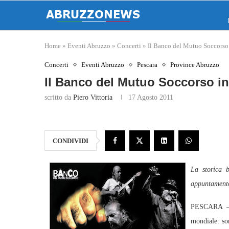
Home
»
Eventi Abruzzo
»
Concerti
»
Il Banco del Mutuo Soccorso 
Concerti
Eventi Abruzzo
Pescara
Province Abruzzo
Il Banco del Mutuo Soccorso in
scritto da
Piero Vittoria
17 Agosto 2011
CONDIVIDI
La storica 
appuntamento
PESCARA – C
mondiale: so