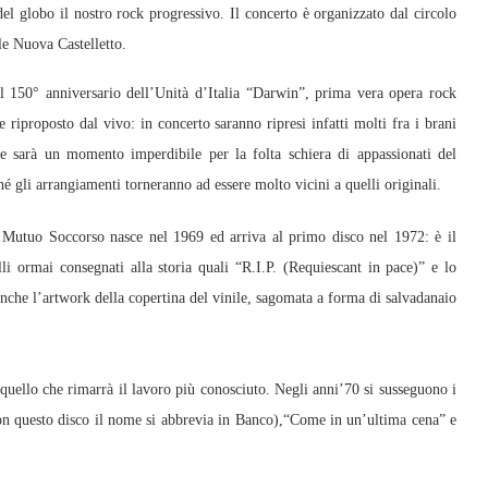
del globo il nostro rock progressivo. Il concerto è organizzato dal circolo
le Nuova Castelletto.
l 150° anniversario dell’Unità d’Italia “Darwin”, prima vera opera rock
ne riproposto dal vivo: in concerto saranno ripresi infatti molti fra i brani
 e sarà un momento imperdibile per la folta schiera di appassionati del
é gli arrangiamenti torneranno ad essere molto vicini a quelli originali.
 Mutuo Soccorso nasce nel 1969 ed arriva al primo disco nel 1972: è il
 ormai consegnati alla storia quali “R.I.P. (Requiescant in pace)” e lo
nche l’artwork della copertina del vinile, sagomata a forma di salvadanaio
quello che rimarrà il lavoro più conosciuto. Negli anni’70 si susseguono i
con questo disco il nome si abbrevia in Banco),“Come in un’ultima cena” e