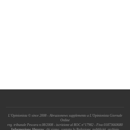
L'Opinionista © since 2008 - Abruzzonews supplemento a L'Opinionista Giornale
Online
reg. tribunale Pescara n.08/2008 - iscrizione al ROC n°17982 - P.iva 01873660680
Informazione Abruzzo
: chi siamo, contatta la Redazione, pubblicità, archivio