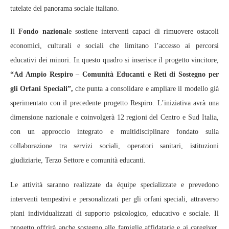
tutelate del panorama sociale italiano.
Il
Fondo nazional
e sostiene interventi capaci di rimuovere ostacoli
economici, culturali e sociali che limitano l’accesso ai percorsi
educativi dei minori. In questo quadro si inserisce il progetto vincitore,
“Ad Ampio Respiro – Comunità Educanti e Reti di Sostegno per
gli Orfani Speciali”,
che punta a consolidare e ampliare il modello già
sperimentato con il precedente progetto Respiro. L’iniziativa avrà una
dimensione nazionale e coinvolgerà 12 regioni del Centro e Sud Italia,
con un approccio integrato e multidisciplinare fondato sulla
collaborazione tra servizi sociali, operatori sanitari, istituzioni
giudiziarie, Terzo Settore e comunità educanti.
Le attività saranno realizzate da équipe specializzate e prevedono
interventi tempestivi e personalizzati per gli orfani speciali, attraverso
piani individualizzati di supporto psicologico, educativo e sociale. Il
progetto offrirà anche sostegno alle famiglie affidatarie e ai caregiver,