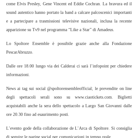
come Elvis Presley, Gene Vincent ed Eddie Cochran. La bravura ed il
sound autentico hanno portato la band a calcare palcoscenici importanti
e a partecipare a trasmissioni televisive nazionali, inclusa la recente
apparizione su Tv9 nel programma “Like a Star” di Amadeus.
Lo Spoltore Ensemble è possibile grazie anche alla Fondazione
PescarAbruzzo.
Dalle ore 18.00 lungo via dei Calderai ci sarà l’infopoint per chiedere
informazioni.
News ai tag sui social @spoltorensembleofficial; le prevendite on line
degli spettacoli serali sono su www.ciaotickets.com. Biglietti
acquistabili anche la sera dello spettacolo a Largo San Giovanni dalle
ore 20.30 fino ad esaurimento posti.
L’evento gode della collaborazione de L’Arca di Spoltore. Si consiglia
di seguire le pagine social per comunicazioni in tempo reale.