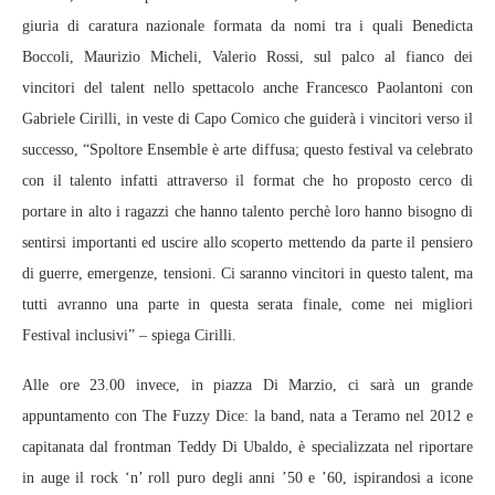
giuria di caratura nazionale formata da nomi tra i quali Benedicta
Boccoli, Maurizio Micheli, Valerio Rossi, sul palco al fianco dei
vincitori del talent nello spettacolo anche Francesco Paolantoni con
Gabriele Cirilli, in veste di Capo Comico che guiderà i vincitori verso il
successo, “Spoltore Ensemble è arte diffusa; questo festival va celebrato
con il talento infatti attraverso il format che ho proposto cerco di
portare in alto i ragazzi che hanno talento perchè loro hanno bisogno di
sentirsi importanti ed uscire allo scoperto mettendo da parte il pensiero
di guerre, emergenze, tensioni. Ci saranno vincitori in questo talent, ma
tutti avranno una parte in questa serata finale, come nei migliori
Festival inclusivi” – spiega Cirilli.
Alle ore 23.00 invece, in piazza Di Marzio, ci sarà un grande
appuntamento con The Fuzzy Dice: la band, nata a Teramo nel 2012 e
capitanata dal frontman Teddy Di Ubaldo, è specializzata nel riportare
in auge il rock ‘n’ roll puro degli anni ’50 e ’60, ispirandosi a icone