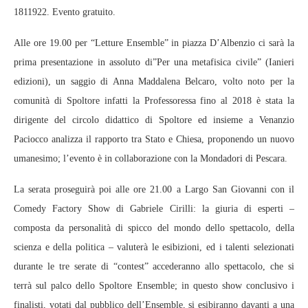
1811922. Evento gratuito.
Alle ore 19.00 per “Letture Ensemble” in piazza D’Albenzio ci sarà la
prima presentazione in assoluto di”Per una metafisica civile” (Ianieri
edizioni), un saggio di Anna Maddalena Belcaro, volto noto per la
comunità di Spoltore infatti la Professoressa fino al 2018 è stata la
dirigente del circolo didattico di Spoltore ed insieme a Venanzio
Paciocco analizza il rapporto tra Stato e Chiesa, proponendo un nuovo
umanesimo; l’evento è in collaborazione con la Mondadori di Pescara.
La serata proseguirà poi alle ore 21.00 a Largo San Giovanni con il
Comedy Factory Show di Gabriele Cirilli: la giuria di esperti –
composta da personalità di spicco del mondo dello spettacolo, della
scienza e della politica – valuterà le esibizioni, ed i talenti selezionati
durante le tre serate di “contest” accederanno allo spettacolo, che si
terrà sul palco dello Spoltore Ensemble; in questo show conclusivo i
finalisti, votati dal pubblico dell’Ensemble, si esibiranno davanti a una