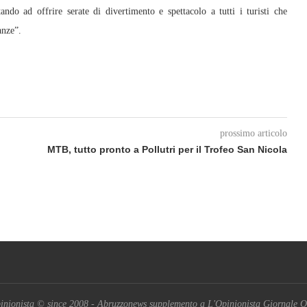
ndo ad offrire serate di divertimento e spettacolo a tutti i turisti che
anze”.
prossimo articolo
MTB, tutto pronto a Pollutri per il Trofeo San Nicola
inionista © since 2008 - Abruzzonews supplemento a L'Opinionista Giornale O