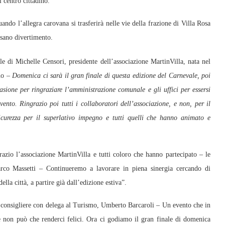
l centro cittadino.
ando l’allegra carovana si trasferirà nelle vie della frazione di Villa Rosa
 sano divertimento.
le di Michelle Censori, presidente dell’associazione MartinVilla, nata nel
ino
– Domenica ci sarà il gran finale di questa edizione del Carnevale, poi
sione per ringraziare l’amministrazione comunale e gli uffici per essersi
vento. Ringrazio poi tutti i collaboratori dell’associazione, e non, per il
 sicurezza per il superlativo impegno e tutti quelli che hanno animato e
razio l’associazione MartinVilla e tutti coloro che hanno partecipato – le
arco Massetti – Continueremo a lavorare in piena sinergia cercando di
lla città, a partire già dall’edizione estiva”.
 consigliere con delega al Turismo, Umberto Barcaroli – Un evento che in
re non può che renderci felici. Ora ci godiamo il gran finale di domenica