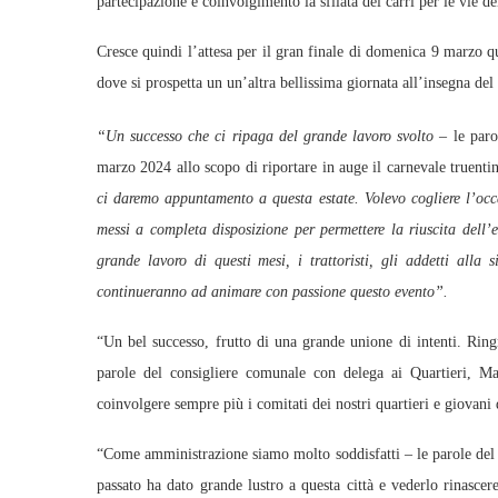
partecipazione e coinvolgimento la sfilata dei carri per le vie de
Cresce quindi l’attesa per il gran finale di domenica 9 marzo qu
dove si prospetta un un’altra bellissima giornata all’insegna del
“Un successo che ci ripaga del grande lavoro svolto –
le paro
marzo 2024 allo scopo di riportare in auge il carnevale truent
ci daremo appuntamento a questa estate. Volevo cogliere l’occa
messi a completa disposizione per permettere la riuscita dell’e
grande lavoro di questi mesi, i trattoristi, gli addetti alla
continueranno ad animare con passione questo evento”.
“Un bel successo, frutto di una grande unione di intenti. Ring
parole del consigliere comunale con delega ai Quartieri, M
coinvolgere sempre più i comitati dei nostri quartieri e giovani de
“Come amministrazione siamo molto soddisfatti – le parole del
passato ha dato grande lustro a questa città e vederlo rinasce