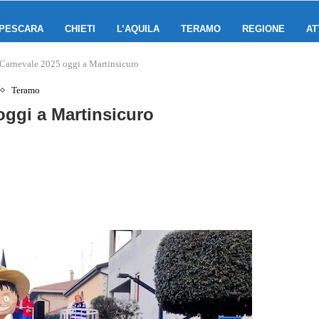
PESCARA
CHIETI
L’AQUILA
TERAMO
REGIONE
AT
 Carnevale 2025 oggi a Martinsicuro
Teramo
oggi a Martinsicuro