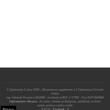
L'Opinionista © since 2008 - Abruzzonews supplemento a L'Opinionista Giornale
Online
reg. tribunale Pescara n.08/2008 - iscrizione al ROC n°17982 - P.iva 01873660680
Informazione Abruzzo
: chi siamo, contatta la Redazione, pubblicità, archivio
notizie, privacy e policy cookie
Privacy
SOCIAL:
Facebook
-
X