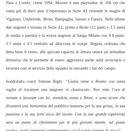
Nata a Loreto, classe 1994, Moroni è una playmaker di 168 cm che
vanta più di dieci anni d’esperienza in Serie A1 vestendo le maglie di
Vigarano, Umbertide, Broni, Battipaglia, Sassari e Faenza. Nelle ultime
due stagioni è tornata in Serie A2, prima a Broni (12 punti e 3.5 assist
di media a partita) e la scorsa stagione al Sanga Milano con 8.8 punti,
3.5 assist e 4.5 rimbalzi ad allacciata di scarpe. Regista ordinata che
detta bene il ritmo, alle spiccate capacità di lettura unisce un’attitudine
difensiva che le permette di essere aggressiva anche sulle avversarie e
lavorare così al servizio della squadra su entrambi i lati del campo.
Soddisfatto coach Simone Righi:
“Giulia viene a Roseto con tanta
voglia di riscattare una stagione in chiaroscuro. Non vedo l’ora di
tornare a lavorare con lei, avendola avuta a Broni, e sono sicuro che
diventerà una beniamina del pubblico rosetano per la sua grinta, la sua
passione e la sua forte etica del lavoro. Con la sua grande esperienza
sarà un punto di riferimento per le più giovani mentre, sul piano
tecnico, potrà integrarsi perfettamente con il nostro sistema di gioco”.