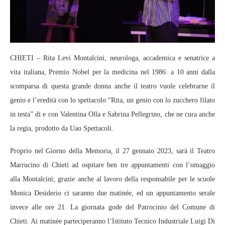
CHIETI – Rita Levi Montalcini, neurologa, accademica e senatrice a
vita italiana, Premio Nobel per la medicina nel 1986: a 10 anni dalla
scomparsa di questa grande donna anche il teatro vuole celebrarne il
genio e l’eredità con lo spettacolo “Rita, un genio con lo zucchero filato
in testa” di e con Valentina Olla e Sabrina Pellegrino, che ne cura anche
la regia, prodotto da Uao Spettacoli.
Proprio nel Giorno della Memoria, il 27 gennaio 2023, sarà il Teatro
Marrucino di Chieti ad ospitare ben tre appuntamenti con l’omaggio
alla Montalcini; grazie anche al lavoro della responsabile per le scuole
Monica Desiderio ci saranno due matinée, ed un appuntamento serale
invece alle ore 21. La giornata gode del Patrocinio del Comune di
Chieti. Ai matinèe parteciperanno l’Istituto Tecnico Industriale Luigi Di