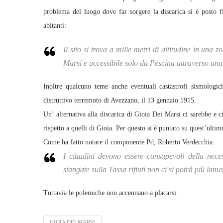
problema del luogo dove far sorgere la discarica si è posto f
abitanti:
Il sito si trova a mille metri di altitudine in una 
Marsi e accessibile solo da Pescina attraverso una a
Inoltre qualcuno teme anche eventuali castastrofi sismologich
distruttivo terremoto di Avezzano, il 13 gennaio 1915.
Un’ alternativa alla discarica di Gioia Dei Marsi ci sarebbe e 
rispetto a quelli di Gioia. Per questo si è puntato su quest’ultim
Come ha fatto notare il componente Pd, Roberto Verdecchia:
I cittadini devono essere consapevoli della nece
stangate sulla Tassa rifiuti non ci si potrà più lame
Tuttavia le polemiche non accennano a placarsi.
GIOIA DEI MARSI