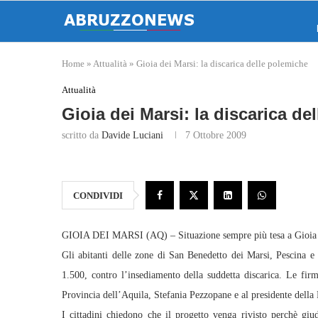
Home
»
Attualità
»
Gioia dei Marsi: la discarica delle polemiche
Attualità
Gioia dei Marsi: la discarica de
scritto da
Davide Luciani
7 Ottobre 2009
CONDIVIDI
GIOIA DEI MARSI (AQ) – Situazione sempre più tesa a Gioia Dei
Gli abitanti delle zone di San Benedetto dei Marsi, Pescina e
1.500, contro l’insediamento della suddetta discarica. Le firme 
Provincia dell’Aquila, Stefania Pezzopane e al presidente dell
I cittadini chiedono che il progetto venga rivisto perchè giud