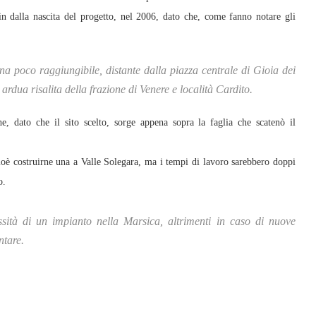
in dalla nascita del progetto, nel 2006, dato che, come fanno notare gli
zona poco raggiungibile, distante dalla piazza centrale di Gioia dei
rdua risalita della frazione di Venere e località Cardito.
e, dato che il sito scelto, sorge appena sopra la faglia che scatenò il
cioè costruirne una a Valle Solegara, ma i tempi di lavoro sarebbero doppi
o.
ssità di un impianto nella Marsica, altrimenti in caso di nuove
ntare.