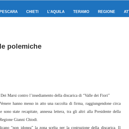
PESCARA
CHIETI
L’AQUILA
TERAMO
REGIONE
AT
lle polemiche
 Marsi contro l’insediamento della discarica di “Valle dei Fiori”
 Venere hanno messo in atto una raccolta di firma, raggiungendone circa
sono state recapitate, annessa lettera, tra gli altri alla Presidente della
a Regione Gianni Chiodi.
icano “non idonea” la zona scelta per la costruzione della discarica. Il