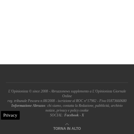
L'Opinionista © since 2008 - Abruzzonews supplemento a L'Opinionista Giornale
Online
reg. tribunale Pescara n.08/2008 - iscrizione al ROC n°17982 - P.iva 01873660680
Informazione Abruzzo
: chi siamo, contatta la Redazione, pubblicità, archivio
notizie, privacy e policy cookie
Privacy
SOCIAL:
Facebook
-
X
TORNA IN ALTO