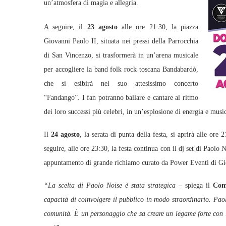
un’atmosfera di magia e allegria.
A seguire, il
23 agosto
alle ore 21:30, la piazza
Giovanni Paolo II, situata nei pressi della Parrocchia
di San Vincenzo, si trasformerà in un’arena musicale
per accogliere la band folk rock toscana Bandabardò,
che si esibirà nel suo attesissimo concerto
“Fandango”. I fan potranno ballare e cantare al ritmo
dei loro successi più celebri, in un’esplosione di energia e musi
Il
24 agosto
, la serata di punta della festa, si aprirà alle or
seguire, alle ore 23:30, la festa continua con il dj set di Pao
appuntamento di grande richiamo curato da Power Eventi di Gi
“La scelta di Paolo Noise è stata strategica
– spiega il
Com
capacità di coinvolgere il pubblico in modo straordinario. Pao
comunità. È un personaggio che sa creare un legame forte con le