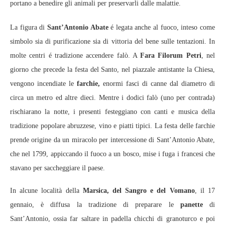
portano a benedire gli animali per preservarli dalle malattie.
La figura di
Sant’Antonio Abate
é legata anche al fuoco, inteso come
simbolo sia di purificazione sia di vittoria del bene sulle tentazioni. In
molte centri é tradizione accendere falò. A
Fara Filorum Petri
, nel
giorno che precede la festa del Santo, nel piazzale antistante la Chiesa,
vengono incendiate le
farchie,
enormi fasci di canne dal diametro di
circa un metro ed altre dieci. Mentre i dodici falò (uno per contrada)
rischiarano la notte, i presenti festeggiano con canti e musica della
tradizione popolare abruzzese, vino e piatti tipici. La festa delle farchie
prende origine da un miracolo per intercessione di Sant’Antonio Abate,
che nel 1799, appiccando il fuoco a un bosco, mise i fuga i francesi che
stavano per saccheggiare il paese.
In alcune località della
Marsica, del Sangro e del Vomano
, il 17
gennaio, è diffusa la tradizione di preparare le
panette
di
Sant’Antonio, ossia far saltare in padella chicchi di granoturco e poi