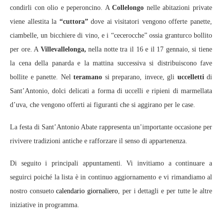
condirli con olio e peperoncino. A
Collelongo
nelle abitazioni private
viene allestita la
“cuttora”
dove ai visitatori vengono offerte panette,
ciambelle, un bicchiere di vino, e i “cecerocche” ossia granturco bollito
per ore. A
Villevallelonga,
nella notte tra il 16 e il 17 gennaio, si tiene
la cena della panarda e la mattina successiva si distribuiscono fave
bollite e panette. Nel
teramano
si preparano, invece, gli
uccelletti
di
Sant’Antonio, dolci delicati a forma di uccelli e ripieni di marmellata
d’uva, che vengono offerti ai figuranti che si aggirano per le case.
La festa di Sant’Antonio Abate rappresenta un’importante occasione per
rivivere tradizioni antiche e rafforzare il senso di appartenenza.
Di seguito i principali appuntamenti. Vi invitiamo a continuare a
seguirci poiché la lista è in continuo aggiornamento e vi rimandiamo al
nostro consueto
calendario giornaliero
, per i dettagli e per tutte le altre
iniziative in programma.