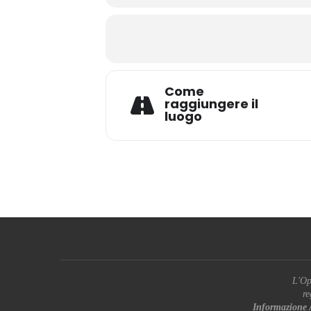
Come
raggiungere il
luogo
L'Op
re
Informazione 