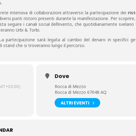
o.
rete intensiva di collaborazioni attraverso la partecipazione dei
rist
versi punti ristoro presenti durante la manifestazione. Per scoprire,
asta seguire i canali social dell’evento, che quotidianamente svelano 
zeranno Urbi & Torbi.
 La partecipazione sarà legata al cambio del denaro in specifici get
i stand che si troveranno lungo il percorso.
Dove
MT+02:00)
Rocca di Mezzo
Rocca di Mezzo 67048 AQ
ALTRI EVENTI
ENDAR