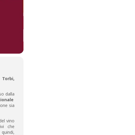
 Torbi,
so dalla
ionale
one sia
del vino
ivi che
 quindi,