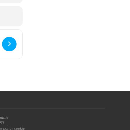
nline
680
 e policy cookie