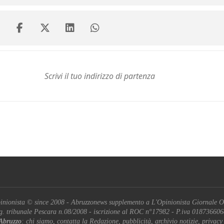
inionista © since 2008 - Abruzzonews supplemento a L'Opinionista Giornale O
g. tribunale Pescara n.08/2008 - iscrizione al ROC n°17982 - P.iva 01873660
Abruzzo
: chi siamo, contatta la Redazione, pubblicità, archivio notizie, privacy