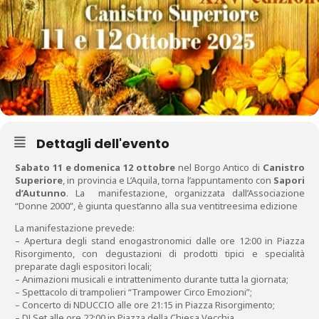
Dettagli dell'evento
Sabato 11 e domenica 12 ottobre
nel Borgo Antico di
Canistro
Superiore
, in provincia e L’Aquila, torna l’appuntamento con
Sapori
d’Autunno
. La manifestazione, organizzata dall’Associazione
“Donne 2000”, è giunta quest’anno alla sua ventitreesima edizione
La manifestazione prevede:
– Apertura degli stand enogastronomici dalle ore 12:00 in Piazza
Risorgimento, con degustazioni di prodotti tipici e specialità
preparate dagli espositori locali;
– Animazioni musicali e intrattenimento durante tutta la giornata;
– Spettacolo di trampolieri “Trampower Circo Emozioni”;
– Concerto di NDUCCIO alle ore 21:15 in Piazza Risorgimento;
– DJ Set alle ore 22:00 in Piazza della Chiesa Vecchia.