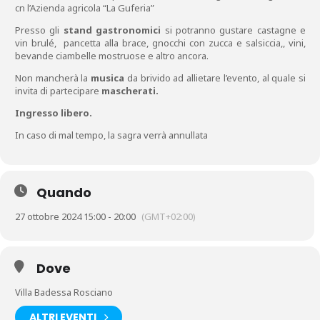
cn l’Azienda agricola “La Guferia”
Presso gli
stand gastronomici
si potranno gustare castagne e
vin brulé, pancetta alla brace, gnocchi con zucca e salsiccia,, vini,
bevande ciambelle mostruose e altro ancora.
Non mancherà la
musica
da brivido ad allietare l’evento, al quale si
invita di partecipare
mascherati.
Ingresso libero.
In caso di mal tempo, la sagra verrà annullata
Quando
27 ottobre 2024 15:00 - 20:00
(GMT+02:00)
Dove
Villa Badessa Rosciano
ALTRI EVENTI