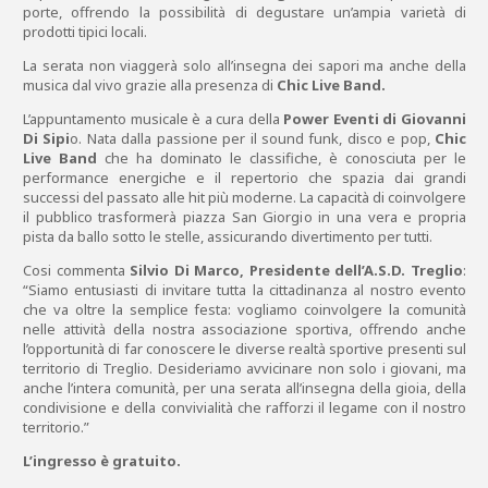
porte, offrendo la possibilità di degustare un’ampia varietà di
prodotti tipici locali.
La serata non viaggerà solo all’insegna dei sapori ma anche della
musica dal vivo grazie alla presenza di
Chic Live Band.
L’appuntamento musicale è a cura della
Power Eventi di Giovanni
Di Sipi
o. Nata dalla passione per il sound funk, disco e pop,
Chic
Live Band
che ha dominato le classifiche, è conosciuta per le
performance energiche e il repertorio che spazia dai grandi
successi del passato alle hit più moderne. La capacità di coinvolgere
il pubblico trasformerà piazza San Giorgio in una vera e propria
pista da ballo sotto le stelle, assicurando divertimento per tutti.
Cosi commenta
Silvio Di Marco, Presidente dell’A.S.D. Treglio
:
“Siamo entusiasti di invitare tutta la cittadinanza al nostro evento
che va oltre la semplice festa: vogliamo coinvolgere la comunità
nelle attività della nostra associazione sportiva, offrendo anche
l’opportunità di far conoscere le diverse realtà sportive presenti sul
territorio di Treglio. Desideriamo avvicinare non solo i giovani, ma
anche l’intera comunità, per una serata all’insegna della gioia, della
condivisione e della convivialità che rafforzi il legame con il nostro
territorio.”
L’ingresso è gratuito.