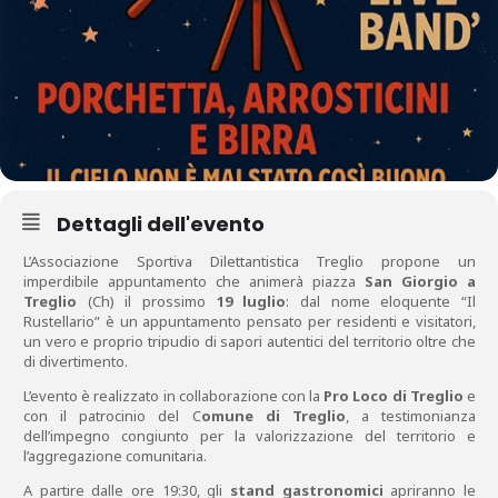
Dettagli dell'evento
L’Associazione Sportiva Dilettantistica Treglio propone un
imperdibile appuntamento che animerà piazza
San Giorgio a
Treglio
(Ch) il prossimo
19 luglio
: dal nome eloquente “Il
Rustellario” è un appuntamento pensato per residenti e visitatori,
un vero e proprio tripudio di sapori autentici del territorio oltre che
di divertimento.
L’evento è realizzato in collaborazione con la
Pro Loco di Treglio
e
con il patrocinio del C
omune di Treglio
, a testimonianza
dell’impegno congiunto per la valorizzazione del territorio e
l’aggregazione comunitaria.
A partire dalle ore 19:30, gli
stand gastronomici
apriranno le