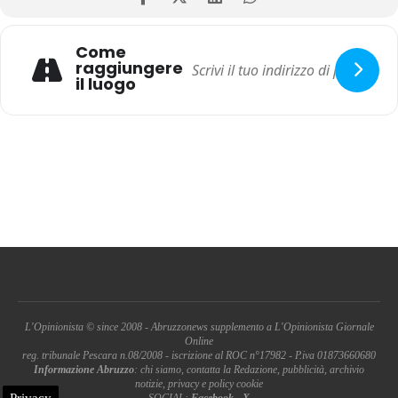
Come
raggiungere
il luogo
L'Opinionista © since 2008 - Abruzzonews supplemento a L'Opinionista Giornale
Online
reg. tribunale Pescara n.08/2008 - iscrizione al ROC n°17982 - P.iva 01873660680
Informazione Abruzzo
: chi siamo, contatta la Redazione, pubblicità, archivio
notizie, privacy e policy cookie