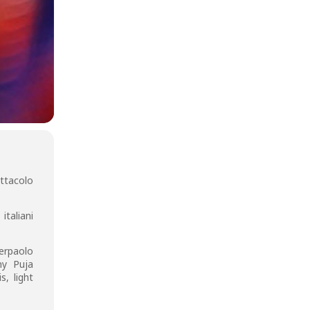
ttacolo
italiani
ierpaolo
ony Puja
, light