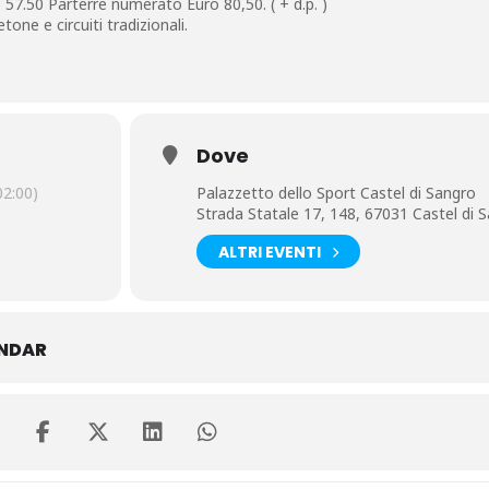
 57.50 Parterre numerato Euro 80,50. ( + d.p. )
one e circuiti tradizionali.
Dove
2:00)
Palazzetto dello Sport Castel di Sangro
Strada Statale 17, 148, 67031 Castel di 
ALTRI EVENTI
ENDAR