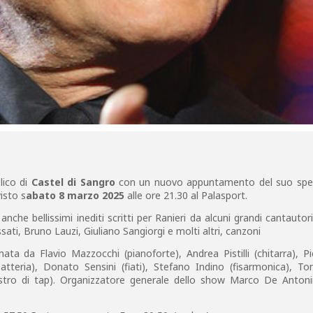
lico di
Castel di Sangro
con un nuovo appuntamento del suo spe
isto s
abato 8 marzo 2025
alle ore 21.30 al Palasport.
nche bellissimi inediti scritti per Ranieri da alcuni grandi cantautori 
sati, Bruno Lauzi, Giuliano Sangiorgi e molti altri, canzoni
ta da Flavio Mazzocchi (pianoforte), Andrea Pistilli (chitarra), P
batteria), Donato Sensini (fiati), Stefano Indino (fisarmonica), T
estro di tap). Organizzatore generale dello show Marco De Antoniis